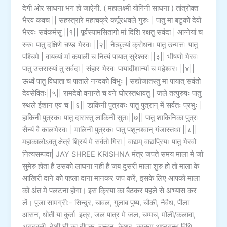
देगी ओर साधना भंग हो जाऐगी. ( महालक्ष्मी योगिनी साधना ) तांत्रोक्त
भैरव कवच || सहस्त्रारे महाचक्रे कर्पूरधवले गुरुः | पातु मां बटुको देवो
भैरवः सर्वकर्मसु ||१|| पूर्वस्यामसितांगो मां दिशि रक्षतु सर्वदा | आग्नेयां च
रुरुः पातु दक्षिणे चण्ड भैरवः ||२|| नैॠत्यां क्रोधनः पातु उन्मत्तः पातु
पश्चिमे | वायव्यां मां कपाली च नित्यं पायात् सुरेश्वरः||३|| भीषणो भैरवः
पातु उत्तरास्यां तु सर्वदा | संहार भैरवः पायादीशान्यां च महेश्वरः ||४||
ऊर्ध्वं पातु विधाता च पाताले नन्दको विभुः | सद्योजातस्तु मां पायात् सर्वतो
देवसेवितः||५|| रामदेवो वनान्ते च वने घोरस्तथावतु | जले तत्पुरुषः पातु
स्थले ईशान एव च ||६|| डाकिनी पुत्रकः पातु पुत्रान् में सर्वतः प्रभुः |
हाकिनी पुत्रकः पातु दारास्तु लाकिनी सुतः||७|| पातु शाकिनिका पुत्रः
सैन्यं वै कालभैरवः | मालिनी पुत्रकः पातु पशूनश्वान् गंजास्तथा ||८||
महाकालोऽवतु क्षेत्रं श्रियं मे सर्वतो गिरा | वाद्यम् वाद्यप्रियः पातु भैरवो
नित्यसम्पदा| JAY SHREE KRISHNA मंत्र जपते समय माला मे जो
सुमेरु होता हैं उसको लांघना नहीं है जब दुसरी माला शुरु हो तो माला के
आखिरी दाने को पहला दाना मानकर जप करें, इसके लिए आपको माला
को अंत मे पलटना होगा। इस क्रिया का बैठकर पहले से अभ्यास कर
लें। पूजा सामग्री:- सिन्दुर, चावल, गुलाब पुष्प, चौकी, नैवैध, पीला
आसन, धोती या कुर्ता इत्र, जल पात्र मे जल, चम्मच, मोली/कलावा,