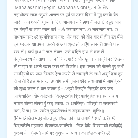
अगरबत्ती, देशी घी का दीपक, चन्दन, केशर, कुम्कुम,अष्टगन्ध विधि
:Mahalakshmi yogini sadhana vidhi पूजन के लिए
नहाधोकर साफ-सुथरे आसन पर पूर्व या उत्तर दिशा में मुंह करके बैठ
जाएं। अब अपनी शुध्दि के लिए आचमन करें हाथ में जल लिए हुए आप
इन मंत्रों के साथ ध्यान करें – ॐ केशवाय नम: ॐ नाराणाय नम: ॐ
माधवाय नम: ॐ ह्रषीकेशाय नम: और जल को तीन बार में तीन बूंद पीये
इस प्रकार आचमन करने से आप शुध्द हो जाऐंगे,सामग्री अपने पास
रख लें। बायें हाथ मे जल लेकर, उसे दाहिने हाथ से ढ़क लें।
मंत्रोच्चारण के साथ जल को सिर, शरीर और पूजन सामग्री पर छिड़क
लें या पुष्प से अपने ऊपर जल को छिडके। इस मन्त्र को बोलते हुए सभी
सामग्रियों पर जल छिड़के ऐसा करने से सामग्री के सभी अशुध्दिया दूर
हो जाती हैं इस मंत्र का उपयोग सभी पूजन और साधनाओ मे सामग्रियों
को शुध्द करने में कर सकते हैं – ॐह्रीं त्रिपुटि त्रिपुटि कठ कठ
आभिचारिक-दोषं कीटपतंगादिस्पृष्टदोषं क्रियादिदूषितं हन हन नाशय
नाशय शोषय शोषय हुं फट् स्वाहा. ॐ अपवित्रः पवित्रो वा सर्वावस्थां
गतोऽपि वा। यः स्मरेत् पुण्डरीकाक्षं स बाह्याभ्यन्तरः शुचिः॥
(निम्नलिखित मंत्र बोलते हुए शिखा को गांठ लगाये / स्पर्श करे) ॐ
चिद्रूपिणि महामाये! दिव्यतेजःसमन्विते। तिष्ठ देवि! शिखामध्ये तेजोवृद्धिं
कुरुष्व मे॥ (अपने माथे पर कुंकुम या चन्दन का तिलक करें) ॐ