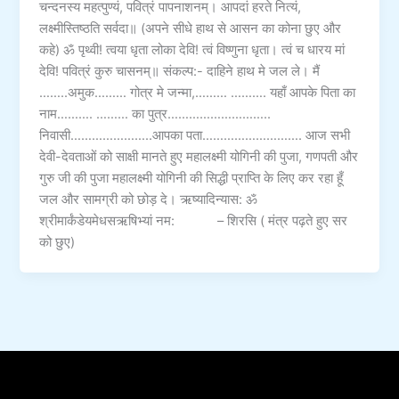
चन्दनस्य महत्पुण्यं, पवित्रं पापनाशनम्। आपदां हरते नित्यं,
लक्ष्मीस्तिष्ठति सर्वदा॥ (अपने सीधे हाथ से आसन का कोना छुए और
कहे) ॐ पृथ्वी! त्वया धृता लोका देवि! त्वं विष्णुना धृता। त्वं च धारय मां
देवि! पवित्रं कुरु चासनम्॥ संकल्प:- दाहिने हाथ मे जल ले। मैं
……..अमुक……… गोत्र मे जन्मा,……… ………. यहाँ आपके पिता का
नाम………. ……… का पुत्र………………………..
निवासी…………………..आपका पता………………………. आज सभी
देवी-देवताओं को साक्षी मानते हुए महालक्ष्मी योगिनी की पुजा, गणपती और
गुरु जी की पुजा महालक्ष्मी योगिनी की सिद्धी प्राप्ति के लिए कर रहा हूँ
जल और सामग्री को छोड़ दे। ऋष्यादिन्यास: ॐ
श्रीमार्कंडेयमेधसऋषिभ्यां नम: – शिरसि ( मंत्र पढ़ते हुए सर
को छुए)