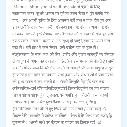
अगरबत्ती, देशी घी का दीपक, चन्दन, केशर, कुम्कुम,अष्टगन्ध विधि
:Mahalakshmi yogini sadhana vidhi पूजन के लिए
नहाधोकर साफ-सुथरे आसन पर पूर्व या उत्तर दिशा में मुंह करके बैठ
जाएं। अब अपनी शुध्दि के लिए आचमन करें हाथ में जल लिए हुए आप
इन मंत्रों के साथ ध्यान करें – ॐ केशवाय नम: ॐ नाराणाय नम: ॐ
माधवाय नम: ॐ ह्रषीकेशाय नम: और जल को तीन बार में तीन बूंद पीये
इस प्रकार आचमन करने से आप शुध्द हो जाऐंगे,सामग्री अपने पास
रख लें। बायें हाथ मे जल लेकर, उसे दाहिने हाथ से ढ़क लें।
मंत्रोच्चारण के साथ जल को सिर, शरीर और पूजन सामग्री पर छिड़क
लें या पुष्प से अपने ऊपर जल को छिडके। इस मन्त्र को बोलते हुए सभी
सामग्रियों पर जल छिड़के ऐसा करने से सामग्री के सभी अशुध्दिया दूर
हो जाती हैं इस मंत्र का उपयोग सभी पूजन और साधनाओ मे सामग्रियों
को शुध्द करने में कर सकते हैं – ॐह्रीं त्रिपुटि त्रिपुटि कठ कठ
आभिचारिक-दोषं कीटपतंगादिस्पृष्टदोषं क्रियादिदूषितं हन हन नाशय
नाशय शोषय शोषय हुं फट् स्वाहा. ॐ अपवित्रः पवित्रो वा सर्वावस्थां
गतोऽपि वा। यः स्मरेत् पुण्डरीकाक्षं स बाह्याभ्यन्तरः शुचिः॥
(निम्नलिखित मंत्र बोलते हुए शिखा को गांठ लगाये / स्पर्श करे) ॐ
चिद्रूपिणि महामाये! दिव्यतेजःसमन्विते। तिष्ठ देवि! शिखामध्ये तेजोवृद्धिं
कुरुष्व मे॥ (अपने माथे पर कुंकुम या चन्दन का तिलक करें) ॐ