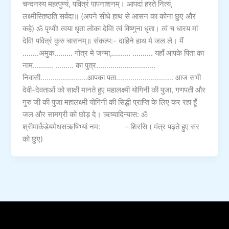
चन्दनस्य महत्पुण्यं, पवित्रं पापनाशनम्। आपदां हरते नित्यं,
लक्ष्मीस्तिष्ठति सर्वदा॥ (अपने सीधे हाथ से आसन का कोना छुए और
कहे) ॐ पृथ्वी! त्वया धृता लोका देवि! त्वं विष्णुना धृता। त्वं च धारय मां
देवि! पवित्रं कुरु चासनम्॥ संकल्प:- दाहिने हाथ मे जल ले। मैं
……..अमुक……… गोत्र मे जन्मा,……… ………. यहाँ आपके पिता का
नाम………. ……… का पुत्र………………………..
निवासी…………………..आपका पता………………………. आज सभी
देवी-देवताओं को साक्षी मानते हुए महालक्ष्मी योगिनी की पुजा, गणपती और
गुरु जी की पुजा महालक्ष्मी योगिनी की सिद्धी प्राप्ति के लिए कर रहा हूँ
जल और सामग्री को छोड़ दे। ऋष्यादिन्यास: ॐ
श्रीमार्कंडेयमेधसऋषिभ्यां नम: – शिरसि ( मंत्र पढ़ते हुए सर
को छुए)