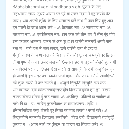
अगरबत्ती, देशी घी का दीपक, चन्दन, केशर, कुम्कुम,अष्टगन्ध विधि
:Mahalakshmi yogini sadhana vidhi पूजन के लिए
नहाधोकर साफ-सुथरे आसन पर पूर्व या उत्तर दिशा में मुंह करके बैठ
जाएं। अब अपनी शुध्दि के लिए आचमन करें हाथ में जल लिए हुए आप
इन मंत्रों के साथ ध्यान करें – ॐ केशवाय नम: ॐ नाराणाय नम: ॐ
माधवाय नम: ॐ ह्रषीकेशाय नम: और जल को तीन बार में तीन बूंद पीये
इस प्रकार आचमन करने से आप शुध्द हो जाऐंगे,सामग्री अपने पास
रख लें। बायें हाथ मे जल लेकर, उसे दाहिने हाथ से ढ़क लें।
मंत्रोच्चारण के साथ जल को सिर, शरीर और पूजन सामग्री पर छिड़क
लें या पुष्प से अपने ऊपर जल को छिडके। इस मन्त्र को बोलते हुए सभी
सामग्रियों पर जल छिड़के ऐसा करने से सामग्री के सभी अशुध्दिया दूर
हो जाती हैं इस मंत्र का उपयोग सभी पूजन और साधनाओ मे सामग्रियों
को शुध्द करने में कर सकते हैं – ॐह्रीं त्रिपुटि त्रिपुटि कठ कठ
आभिचारिक-दोषं कीटपतंगादिस्पृष्टदोषं क्रियादिदूषितं हन हन नाशय
नाशय शोषय शोषय हुं फट् स्वाहा. ॐ अपवित्रः पवित्रो वा सर्वावस्थां
गतोऽपि वा। यः स्मरेत् पुण्डरीकाक्षं स बाह्याभ्यन्तरः शुचिः॥
(निम्नलिखित मंत्र बोलते हुए शिखा को गांठ लगाये / स्पर्श करे) ॐ
चिद्रूपिणि महामाये! दिव्यतेजःसमन्विते। तिष्ठ देवि! शिखामध्ये तेजोवृद्धिं
कुरुष्व मे॥ (अपने माथे पर कुंकुम या चन्दन का तिलक करें) ॐ