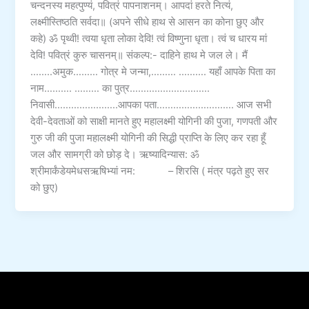
चन्दनस्य महत्पुण्यं, पवित्रं पापनाशनम्। आपदां हरते नित्यं,
लक्ष्मीस्तिष्ठति सर्वदा॥ (अपने सीधे हाथ से आसन का कोना छुए और
कहे) ॐ पृथ्वी! त्वया धृता लोका देवि! त्वं विष्णुना धृता। त्वं च धारय मां
देवि! पवित्रं कुरु चासनम्॥ संकल्प:- दाहिने हाथ मे जल ले। मैं
……..अमुक……… गोत्र मे जन्मा,……… ………. यहाँ आपके पिता का
नाम………. ……… का पुत्र………………………..
निवासी…………………..आपका पता………………………. आज सभी
देवी-देवताओं को साक्षी मानते हुए महालक्ष्मी योगिनी की पुजा, गणपती और
गुरु जी की पुजा महालक्ष्मी योगिनी की सिद्धी प्राप्ति के लिए कर रहा हूँ
जल और सामग्री को छोड़ दे। ऋष्यादिन्यास: ॐ
श्रीमार्कंडेयमेधसऋषिभ्यां नम: – शिरसि ( मंत्र पढ़ते हुए सर
को छुए)