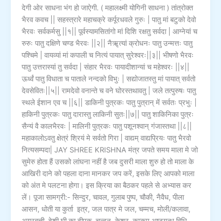
देगी ओर साधना भंग हो जाऐगी. ( महालक्ष्मी योगिनी साधना ) तांत्रोक्त
भैरव कवच || सहस्त्रारे महाचक्रे कर्पूरधवले गुरुः | पातु मां बटुको देवो
भैरवः सर्वकर्मसु ||१|| पूर्वस्यामसितांगो मां दिशि रक्षतु सर्वदा | आग्नेयां च
रुरुः पातु दक्षिणे चण्ड भैरवः ||२|| नैॠत्यां क्रोधनः पातु उन्मत्तः पातु
पश्चिमे | वायव्यां मां कपाली च नित्यं पायात् सुरेश्वरः||३|| भीषणो भैरवः
पातु उत्तरास्यां तु सर्वदा | संहार भैरवः पायादीशान्यां च महेश्वरः ||४||
ऊर्ध्वं पातु विधाता च पाताले नन्दको विभुः | सद्योजातस्तु मां पायात् सर्वतो
देवसेवितः||५|| रामदेवो वनान्ते च वने घोरस्तथावतु | जले तत्पुरुषः पातु
स्थले ईशान एव च ||६|| डाकिनी पुत्रकः पातु पुत्रान् में सर्वतः प्रभुः |
हाकिनी पुत्रकः पातु दारास्तु लाकिनी सुतः||७|| पातु शाकिनिका पुत्रः
सैन्यं वै कालभैरवः | मालिनी पुत्रकः पातु पशूनश्वान् गंजास्तथा ||८||
महाकालोऽवतु क्षेत्रं श्रियं मे सर्वतो गिरा | वाद्यम् वाद्यप्रियः पातु भैरवो
नित्यसम्पदा| JAY SHREE KRISHNA मंत्र जपते समय माला मे जो
सुमेरु होता हैं उसको लांघना नहीं है जब दुसरी माला शुरु हो तो माला के
आखिरी दाने को पहला दाना मानकर जप करें, इसके लिए आपको माला
को अंत मे पलटना होगा। इस क्रिया का बैठकर पहले से अभ्यास कर
लें। पूजा सामग्री:- सिन्दुर, चावल, गुलाब पुष्प, चौकी, नैवैध, पीला
आसन, धोती या कुर्ता इत्र, जल पात्र मे जल, चम्मच, मोली/कलावा,