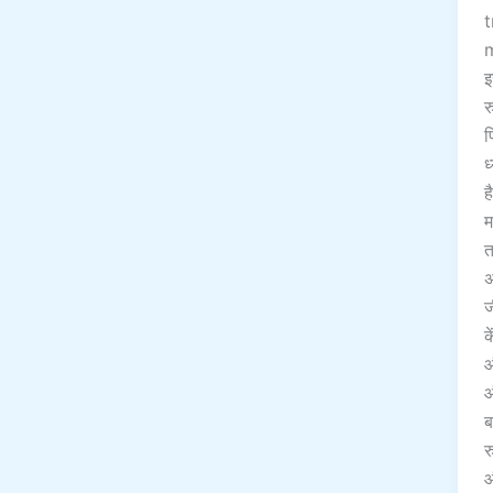
t
इ
र
प
ध
ह
म
त
अ
ज
क
औ
औ
ब
र
औ