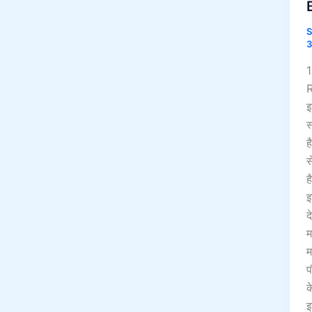
S
3
इ
स
ह
स
ह
इ
द
म
म
प
क
इ