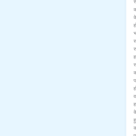
र
क
क
ह
भ
स
र
ह
स
क
प
ह
व
ह
क
ह
क
प