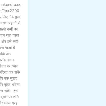
nakendra.co
m/?p=2200
सलिए, 14 मुखी
ुद्राक्ष पहनने से
िछले कर्मों का
्यान रखा जाता
ै और इसे सही
ाना जाता है
ाकि आप
पनेवर्तमान
ीवन पर ध्यान
ेंद्रित कर सकें
र एक सुखद
र सुंदर भविष्य
ना सकें। इस
ुद्राक्ष पर शनि
र मंगल ग्रह