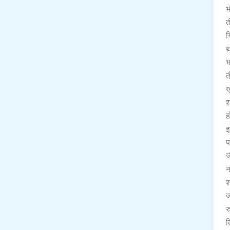
भ
त
ग
थ
भ
त
ख
श
ह
इ
प
ज
न
श
ज
र
द