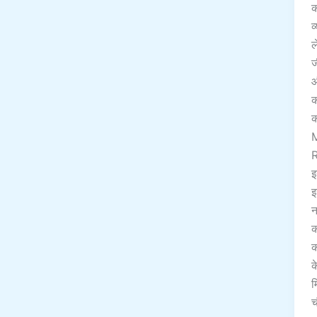
क
व
ल
ज
औ
क
क
इ
इ
न
क
क
क
म
च