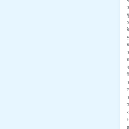
क
क
अ
क
भ
क
क
व
ब
ल
क
स
क
प
र
h
a