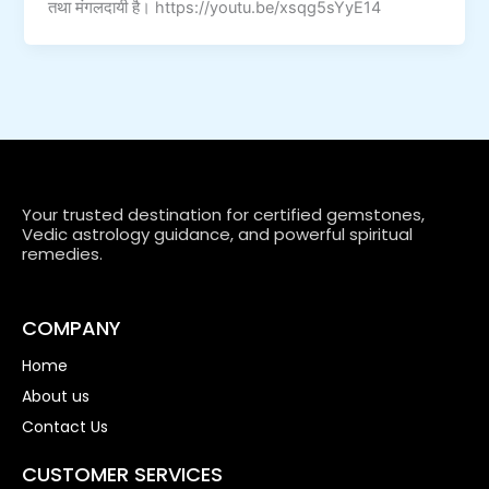
तथा मंगलदायी है। https://youtu.be/xsqg5sYyE14
Your trusted destination for certified gemstones,
Vedic astrology guidance, and powerful spiritual
remedies.
COMPANY
Home
About us
Contact Us
CUSTOMER SERVICES