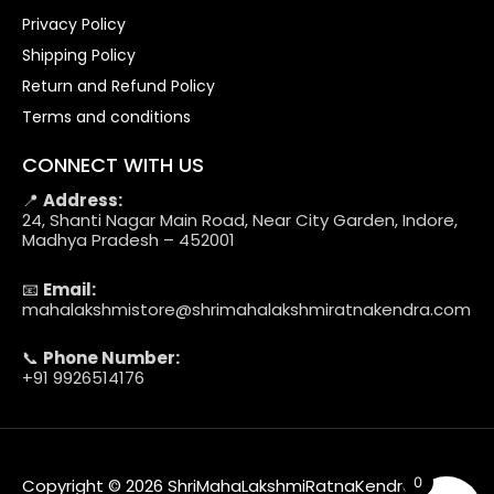
Privacy Policy
Shipping Policy
Return and Refund Policy
Terms and conditions
CONNECT WITH US
📍
Address:
24, Shanti Nagar Main Road, Near City Garden, Indore,
Madhya Pradesh – 452001
📧
Email:
mahalakshmistore@shrimahalakshmiratnakendra.com
📞
Phone Number:
+91 9926514176
0
Copyright © 2026 ShriMahaLakshmiRatnaKendra