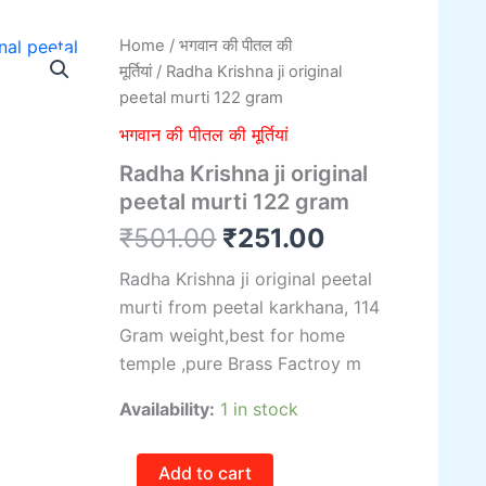
Radha
Home
/
भगवान की पीतल की
Original
Current
Krishna
मूर्तियां
/ Radha Krishna ji original
ji
price
price
peetal murti 122 gram
original
peetal
was:
is:
भगवान की पीतल की मूर्तियां
murti
Radha Krishna ji original
122
₹501.00.
₹251.00.
gram
peetal murti 122 gram
quantity
₹
501.00
₹
251.00
Radha Krishna ji original peetal
murti from peetal karkhana, 114
Gram weight,best for home
temple ,pure Brass Factroy m
Availability:
1 in stock
Add to cart