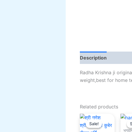
Description
Addition
Radha Krishna ji origin
weight,best for home t
Related products
Original
Current
price
price
Sale!
Sale!
S
S
was:
is:
भगवा
₹2,500.00.
₹1,500.00.