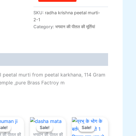
SKU:
radha krishna peetal murti-
2-1
Category:
भगवान की पीतल की मूर्तियां
al information
Reviews (0)
al peetal murti from peetal karkhana, 114 Gram
emple ,pure Brass Factroy m
Original
Current
Original
Current
Original
Current
price
price
price
price
price
price
ale!
ale!
Sale!
Sale!
Sale!
Sale!
was:
is:
was:
is:
was:
is:
न की पीतल की
भगवान की पीतल की
₹1,500.00.
₹1,100.00.
₹301.00.
₹201.00.
₹801.00.
₹501.00.