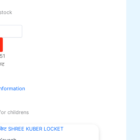
stock
51
ेट
information
or childrens