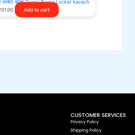
 यंत्र लाकेट कवच Durga Beesa Lockat kavach
201.00
Add to cart
CUSTOMER SERVICES
Privacy Policy
Shipping Policy