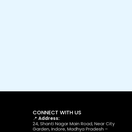
CONNECT WITH US
📍
Address:
24, Shanti Nagar Main Road, Near City
Garden, Indore, Madhya Pradesh –