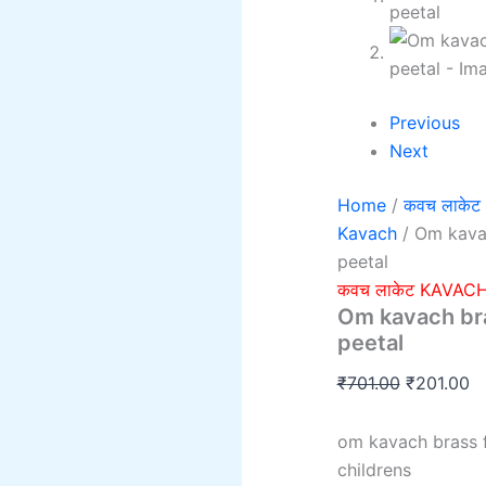
Previous
Next
Home
/
कवच लाकेट
Kavach
/ Om kava
peetal
कवच लाकेट KAVAC
Om kavach br
peetal
₹
701.00
₹
201.00
om kavach brass 
childrens