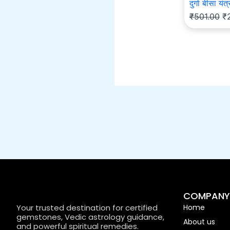
दुर्गा बीसा
₹
501.00
₹
COMPANY
Your trusted destination for certified
Home
gemstones, Vedic astrology guidance,
About us
and powerful spiritual remedies.