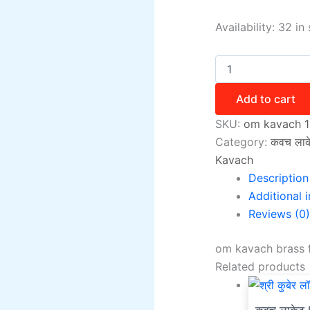
Availability:
32 in 
Add to cart
SKU:
om kavach 1
Category:
कवच लाक
Kavach
Description
Additional 
Reviews (0)
om kavach brass f
Related products