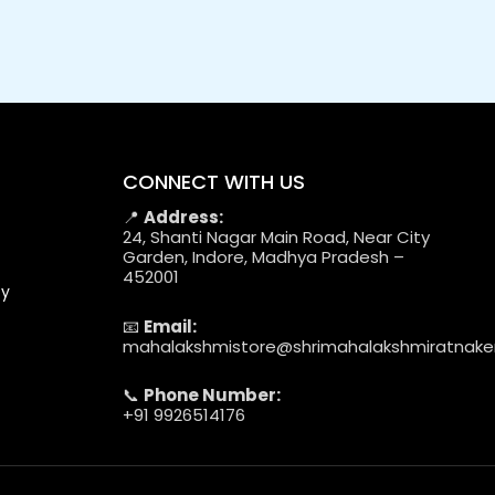
CONNECT WITH US
📍
Address:
24, Shanti Nagar Main Road, Near City
Garden, Indore, Madhya Pradesh –
452001
cy
📧
Email:
mahalakshmistore@shrimahalakshmiratnak
📞
Phone Number:
+91 9926514176