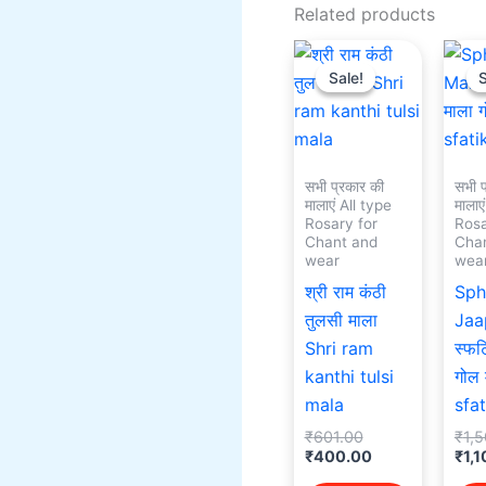
Related products
Original
Current
price
price
Sale!
Sale!
S
S
was:
is:
₹601.00.
₹400.00.
सभी प्रकार की
सभी प
मालाएं All type
मालाए
Rosary for
Rosa
Chant and
Cha
wear
wea
श्री राम कंठी
Sph
तुलसी माला
Jaa
Shri ram
स्फट
kanthi tulsi
गोल 
mala
sfa
₹
601.00
₹
1,
₹
400.00
₹
1,