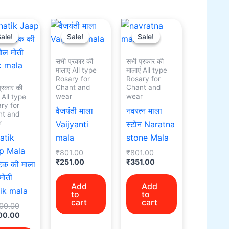
Original
Current
Original
Current
Original
Current
price
price
price
price
price
price
ale!
ale!
Sale!
Sale!
Sale!
Sale!
was:
is:
was:
is:
was:
is:
₹1,500.00.
₹1,100.00.
₹801.00.
₹251.00.
₹801.00.
₹351.00.
सभी प्रकार की
सभी प्रकार की
मालाएं All type
मालाएं All type
Rosary for
Rosary for
Chant and
Chant and
्रकार की
wear
wear
ं All type
ry for
वैजयंती माला
नवरत्न माला
nt and
r
Vaijyanti
स्टोन Naratna
atik
mala
stone Mala
p Mala
₹
801.00
₹
801.00
₹
251.00
₹
351.00
िक की माला
मोती
Add
Add
tik mala
to
to
cart
cart
500.00
100.00