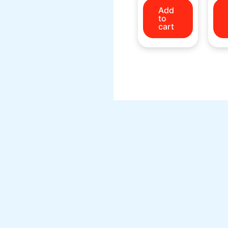
Add
to
cart