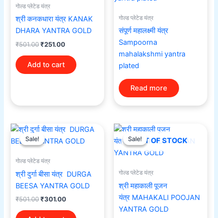
गोल्ड प्लेटेड यंत्र
गोल्ड प्लेटेड यंत्र
श्री कनकधारा यंत्र KANAK
DHARA YANTRA GOLD
संपूर्ण महालक्ष्मी यंत्र
Sampoorna
₹
501.00
₹
251.00
mahalakshmi yantra
Add to cart
plated
Read more
Original
Current
Original
Current
price
price
price
price
Sale!
Sale!
Sale!
Sale!
OUT OF STOCK
was:
is:
was:
is:
₹501.00.
₹301.00.
₹501.00.
₹251.00.
गोल्ड प्लेटेड यंत्र
गोल्ड प्लेटेड यंत्र
श्री दुर्गा बीसा यंत्र DURGA
BEESA YANTRA GOLD
श्री महाकाली पूजन
यंत्र MAHAKALI POOJAN
₹
501.00
₹
301.00
YANTRA GOLD