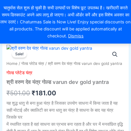
Skip
EXTRA 10% OFF ON ONLINE PAYMENT
चातुर्मास सेल शुरू हो चुकी है! सभी उत्पादों पर विशेष छूट उपलब्ध है। खरीदारी करते
to
समय डिस्काउंट अपने आप लागू हो जाएगा। अभी ऑर्डर करें और इस विशेष अवसर का
content
0
लाभ उठाएं। Chaturmas Sale is Now Live! Enjoy special discounts on
all products. The discount will be applied automatically at
checkout.
Dismiss
श्री
Original
Current
वरुण
Sale!
देव
price
price
Home
/
गोल्ड प्लेटेड यंत्र
/ श्री वरुण देव यंत्र गोल्ड varun dev gold yantra
यंत्र गोल्ड
was:
is:
varun
गोल्ड प्लेटेड यंत्र
dev
₹501.00.
₹181.00.
श्री वरुण देव यंत्र गोल्ड varun dev gold yantra
gold
yantra
₹
501.00
₹
181.00
quantity
यह शुद्ध धातु से बना हुआ यंत्र है जिसका उपयोग साधना में किया जाता है यह
सही मोटाई और क्वालिटी का बना धातु का यंत्र है साधना के बाद यह यंत्र
जिसके घर
में स्थापित रहता है वहां साधना का प्रभाव बना रहता है और घर में मनवांछित वृद्धि