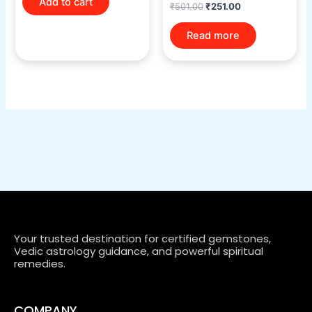
Add to cart
₹
501.00
₹
251.00
Read more
Your trusted destination for certified gemstones,
Vedic astrology guidance, and powerful spiritual
remedies.
COMPANY