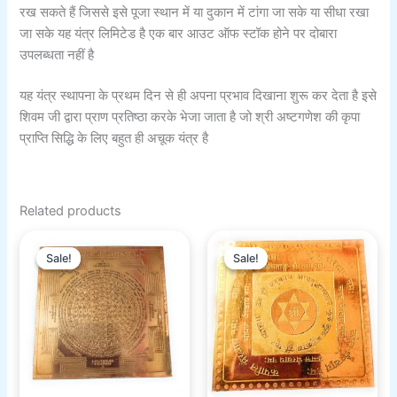
रख सकते हैं जिससे इसे पूजा स्थान में या दुकान में टांगा जा सके या सीधा रखा
जा सके यह यंत्र लिमिटेड है एक बार आउट ऑफ स्टॉक होने पर दोबारा
उपलब्धता नहीं है
यह यंत्र स्थापना के प्रथम दिन से ही अपना प्रभाव दिखाना शुरू कर देता है इसे
शिवम जी द्वारा प्राण प्रतिष्ठा करके भेजा जाता है जो श्री अष्टगणेश की कृपा
प्राप्ति सिद्धि के लिए बहुत ही अचूक यंत्र है
Related products
Original
Current
Original
Current
price
price
price
price
Sale!
Sale!
Sale!
Sale!
was:
is:
was:
is:
₹551.00.
₹301.00.
₹551.00.
₹351.00.