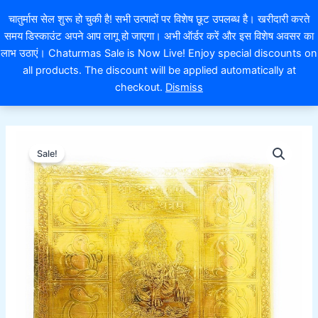
Skip
EXTRA 10% OFF ON ONLINE PAYMENT
चातुर्मास सेल शुरू हो चुकी है! सभी उत्पादों पर विशेष छूट उपलब्ध है। खरीदारी करते
to
समय डिस्काउंट अपने आप लागू हो जाएगा। अभी ऑर्डर करें और इस विशेष अवसर का
content
लाभ उठाएं। Chaturmas Sale is Now Live! Enjoy special discounts on
0
all products. The discount will be applied automatically at
checkout.
Dismiss
श्री
Original
Current
अष्टगणेश
Sale!
महा
price
price
यंत्र
was:
is:
30
Centimetre
₹2,100.00.
₹1,540.00.
Astaganesh
Yantra
quantity