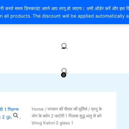
है। खरीदारी करते समय डिस्काउंट अपने आप लागू हो जाएगा। अभी ऑर्डर करें
n all products. The discount will be applied automatically 
EXTRA 10% OFF ON ONLINE PAYMENT
0
0
प्रभु
Home
/
भगवान की पीतल की मूर्तियां
/ प्रभु के
Original
Current
के
भोग के बर्तन 2 कटोरी 1 गिलास शुद्ध धातु से बने
भोग
price
price
bhog Katori 2 glass 1
के