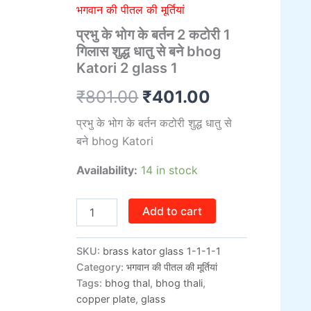
बर्तन
was:
is:
भगवान की पीतल की मूर्तियां
2
प्रभु के भोग के बर्तन 2 कटोरी 1
कटोरी
₹801.00.
₹401.00.
1
गिलास शुद्ध धातु से बने bhog
गिलास
Katori 2 glass 1
शुद्ध
धातु
₹
801.00
₹
401.00
से
बने
प्रभु के भोग के बर्तन कटोरी शुद्ध धातु से
bhog
बने bhog Katori
Katori
2
Availability:
14 in stock
glass
1
quantity
Add to cart
SKU:
brass kator glass 1-1-1-1
Category:
भगवान की पीतल की मूर्तियां
Tags:
bhog thal
,
bhog thali
,
copper plate
,
glass