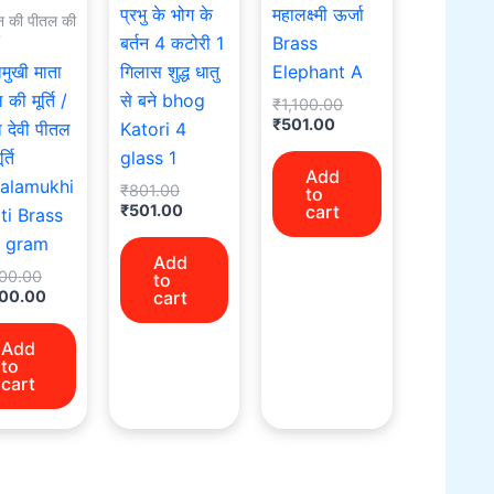
प्रभु के भोग के
महालक्ष्मी ऊर्जा
न की पीतल की
बर्तन 4 कटोरी 1
Brass
मुखी माता
गिलास शुद्ध धातु
Elephant A
की मूर्ति /
से बने bhog
₹
1,100.00
₹
501.00
 देवी पीतल
Katori 4
्ति
glass 1
Add
alamukhi
₹
801.00
to
₹
501.00
cart
ti Brass
 gram
Add
100.00
to
100.00
cart
Add
to
cart