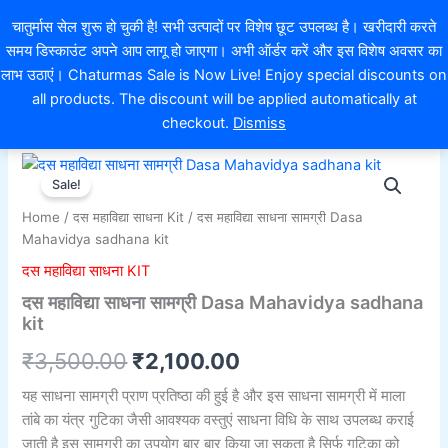
Skip
EXTRA 10% OFF ON ONLINE PAYMENT
चातुर्मास सेल शुरू हो चुकी है! सभी उत्पादों पर विशेष छूट उपलब्ध है। खरीदारी करते
to
समय डिस्काउंट अपने आप लागू हो जाएगा। अभी ऑर्डर करें और इस विशेष अवसर का
content
0
लाभ उठाएं। Chaturmas Sale is Now Live! Enjoy special discounts on
all products. The discount will be applied automatically at
checkout.
Dismiss
दस
Original
Current
महाविद्या
Sale!
साधना
price
price
Home
/
दस महाविद्या साधना Kit
/ दस महाविद्या साधना सामग्री Dasa
सामग्री
was:
is:
Mahavidya sadhana kit
Dasa
Mahavidya
दस महाविद्या साधना KIT
₹3,500.00.
₹2,100.00.
sadhana
दस महाविद्या साधना सामग्री Dasa Mahavidya sadhana
kit
kit
quantity
₹
3,500.00
₹
2,100.00
यह साधना सामग्री प्राण प्रतिष्ठा की हुई है और इस साधना सामग्री में माला
तांबे का यंत्र गुटिका जैसी आवश्यक वस्तुएं साधना विधि के साथ उपलब्ध कराई
जाती है इस सामग्री का उपयोग बार बार किया जा सकता है सिर्फ गुटिका को