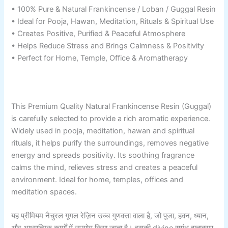
• 100% Pure & Natural Frankincense / Loban / Guggal Resin
• Ideal for Pooja, Hawan, Meditation, Rituals & Spiritual Use
• Creates Positive, Purified & Peaceful Atmosphere
• Helps Reduce Stress and Brings Calmness & Positivity
• Perfect for Home, Temple, Office & Aromatherapy
This Premium Quality Natural Frankincense Resin (Guggal)
is carefully selected to provide a rich aromatic experience.
Widely used in pooja, meditation, hawan and spiritual
rituals, it helps purify the surroundings, removes negative
energy and spreads positivity. Its soothing fragrance
calms the mind, relieves stress and creates a peaceful
environment. Ideal for home, temples, offices and
meditation spaces.
यह प्रीमियम नैचुरल गूगल रेज़िन उच्च गुणवत्ता वाला है, जो पूजा, हवन, ध्यान,
और आध्यात्मिक कार्यों में उपयोग किया जाता है। इसकी divine सुगंध वातावरण