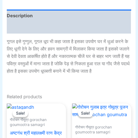
Description
Additional information
गूगल इसे गुग्गुल, गूगल धूप भी कहा जाता है इसका उपयोग घर में धुआं करने के
लिए धूनी देने के लिए और हवन सामग्री में मिलाकर किया जाता है इसको जलाने
से देवी देवता आकर्षित होते हैं और नकारात्मक चीजें घर से बाहर भाग जाती हैं यह
पवित्र वस्तुओं में माना जाता है जोकि पेड़ से निकला हुआ राल या गोंद जैसे पदार्थ
होता है इसका उपयोग धूपबत्ती बनाने में भी किया जाता है
Related products
Original
Current
Original
Current
price
price
price
price
Sale!
Sale!
Sale!
Sale!
was:
is:
was:
is:
गौरोचन गौमूत्र gorochan
₹701.00.
₹301.00.
₹701.00.
₹301.00.
goumootra samagri
गौरोचन गौमूत्र gorochan
goumootra samagri
अष्टगंध श्री महालक्ष्मी रत्न केंद्र