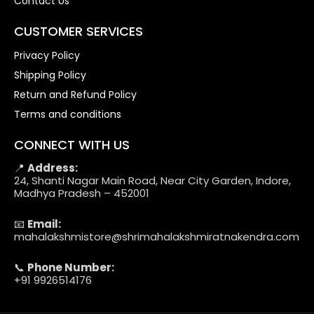
Contact Us
CUSTOMER SERVICES
Privacy Policy
Shipping Policy
Return and Refund Policy
Terms and conditions
CONNECT WITH US
📍
Address:
24, Shanti Nagar Main Road, Near City Garden, Indore,
Madhya Pradesh – 452001
📧
Email:
mahalakshmistore@shrimahalakshmiratnakendra.com
📞
Phone Number:
+91 9926514176