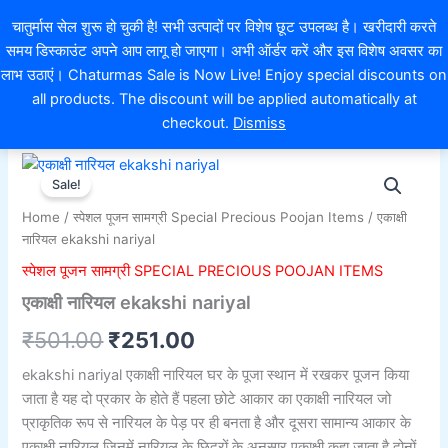
Skip
EXTRA 10% OFF ON ONLINE PAYMENT
चातुर्मास सेल शुरू हो चुकी है! सभी उत्पादों पर विशेष छूट उपलब्ध है। खरीदारी करते
to
समय डिस्काउंट अपने आप लागू हो जाएगा। अभी ऑर्डर करें और इस विशेष अवसर का
content
0
लाभ उठाएं। Chaturmas Sale is Now Live! Enjoy special discounts on
all products. The discount will be applied automatically at
checkout.
Dismiss
एकाक्षी
Original
Current
नारियल
Sale!
ekakshi
price
price
Home
/
स्पेशल पूजन सामग्री Special Precious Poojan Items
/ एकाक्षी
nariyal
was:
is:
नारियल ekakshi nariyal
quantity
स्पेशल पूजन सामग्री SPECIAL PRECIOUS POOJAN ITEMS
₹501.00.
₹251.00.
एकाक्षी नारियल ekakshi nariyal
₹
501.00
₹
251.00
ekakshi nariyal एकाक्षी नारियल घर के पूजा स्थान में रखकर पूजन किया
जाता है यह दो प्रकार के होते हैं पहला छोटे आकार का एकाक्षी नारियल जो
प्राकृतिक रूप से नारियल के पेड़ पर ही बनता है और दूसरा सामान्य आकार के
एकाक्षी नारियल जिनमें नारियल के छिद्रों के अनुसार एकाक्षी कहा जाता है दोनों