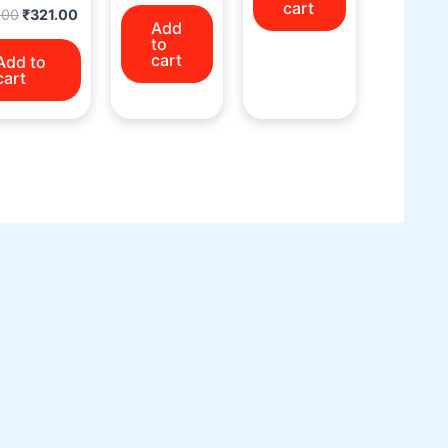
cart
.00
₹
321.00
Add
to
cart
Add to
cart