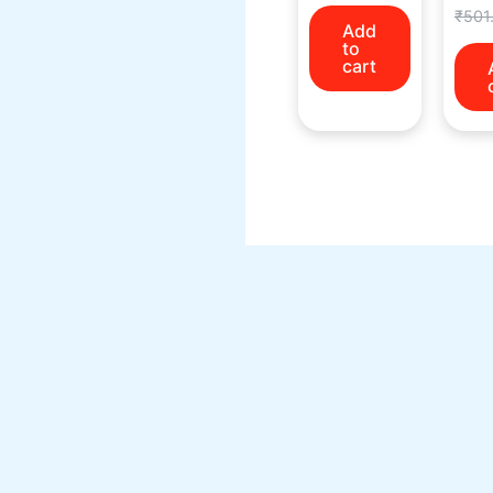
₹
501
Add
to
cart