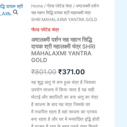
अष्टलक्ष्मी
Home
/
गोल्ड प्लेटेड यंत्र
/ अष्टलक्ष्मी दर्शन
Original
Current
दर्शन
सह महान सिद्धि दायक श्री महालक्ष्मी यंत्र
सह
price
price
SHRI MAHALAXMI YANTRA GOLD
महान
सिद्धि
was:
is:
गोल्ड प्लेटेड यंत्र
दायक
अष्टलक्ष्मी दर्शन सह महान सिद्धि
श्री
₹801.00.
₹371.00.
महालक्ष्मी
दायक श्री महालक्ष्मी यंत्र SHRI
यंत्र
MAHALAXMI YANTRA
SHRI
GOLD
MAHALAXMI
YANTRA
₹
801.00
₹
371.00
GOLD
quantity
यह शुद्ध धातु से बना हुआ यंत्र है जिसका
उपयोग साधना में किया जाता है यह सही
मोटाई और क्वालिटी का बना धातु का यंत्र
है साधना के बाद यह यंत्र जिसके घर
में स्थापित रहता है वहां साधना का प्रभाव
बना रहता है और घर में मनवांछित वृद्धि होती
है बाजार में धातु के बहुत पतले यंत्र मिलते