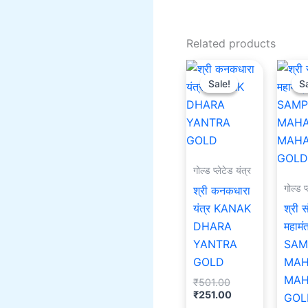
Related products
Original
Current
price
price
Sale!
Sale!
Sa
Sa
was:
is:
₹501.00.
₹251.00.
गोल्ड प्लेटेड यंत्र
गोल्ड प
श्री कनकधारा
यंत्र KANAK
श्री सं
DHARA
महामंत
YANTRA
SAM
GOLD
MAH
MAH
₹
501.00
₹
251.00
GOL