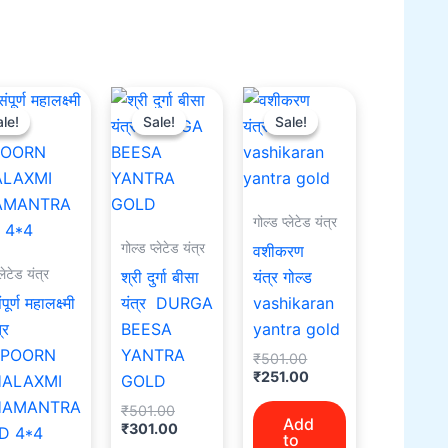
Original
Current
Original
Current
Original
Current
price
price
price
price
price
price
le!
le!
Sale!
Sale!
Sale!
Sale!
was:
is:
was:
is:
was:
is:
₹501.00.
₹321.00.
₹501.00.
₹301.00.
₹501.00.
₹251.00.
गोल्ड प्लेटेड यंत्र
गोल्ड प्लेटेड यंत्र
वशीकरण
्लेटेड यंत्र
श्री दुर्गा बीसा
यंत्र गोल्ड
पूर्ण महालक्ष्मी
यंत्र DURGA
vashikaran
्र
BEESA
yantra gold
POORN
YANTRA
₹
501.00
₹
251.00
ALAXMI
GOLD
AMANTRA
₹
501.00
Add
₹
301.00
D 4*4
to