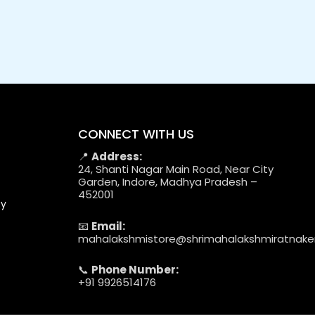
CONNECT WITH US
📍
Address:
24, Shanti Nagar Main Road, Near City
Garden, Indore, Madhya Pradesh –
452001
cy
📧
Email:
mahalakshmistore@shrimahalakshmiratnak
📞
Phone Number:
+91 9926514176