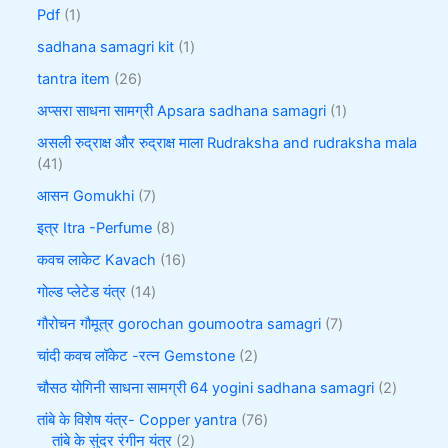
Pdf
1
sadhana samagri kit
1
tantra item
26
अप्सरा साधना सामग्री Apsara sadhana samagri
1
असली रुद्राक्ष और रुद्राक्ष माला Rudraksha and rudraksha mala
41
आसन Gomukhi
7
इत्र Itra -Perfume
8
कवच लाकेट Kavach
16
गोल्ड प्लेटेड यंत्र
14
गौरोचन गौमूत्र gorochan goumootra samagri
7
चांदी कवच लॉकेट -रत्न Gemstone
2
चौसठ योगिनी साधना सामग्री 64 yogini sadhana samagri
2
तांबे के विशेष यंत्र- Copper yantra
76
तांबे के सुंदर रंगीन यंत्र
2