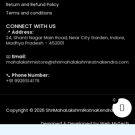
Return and Refund Policy
Terms and conditions
CONNECT WITH US
📍
Address:
24, Shanti Nagar Main Road, Near City Garden, Indore,
Madhya Pradesh – 452001
📧
Email:
mahalakshmistore@shrimahalakshmiratnakendra.com
📞
Phone Number:
+91 9926514176
0
Copyright © 2026 ShriMahaLakshmiRatnaKendra
Designed & Developed by Web MyTech