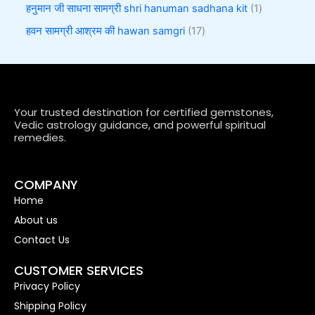
हनुमान जी साधना सामग्री shri hanuman sadhana kit
1
हवन सामग्री आश्रम की hawan samgri
17
Your trusted destination for certified gemstones,
Vedic astrology guidance, and powerful spiritual
remedies.
COMPANY
Home
About us
Contact Us
CUSTOMER SERVICES
Privacy Policy
Shipping Policy