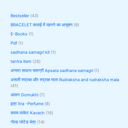
Bestseller
43
BRACELET कलाई में पहनने का आभूषण
9
E-Books
1
Pdf
1
sadhana samagri kit
1
tantra item
26
अप्सरा साधना सामग्री Apsara sadhana samagri
1
असली रुद्राक्ष और रुद्राक्ष माला Rudraksha and rudraksha mala
41
आसन Gomukhi
7
इत्र Itra -Perfume
8
कवच लाकेट Kavach
16
गोल्ड प्लेटेड यंत्र
14