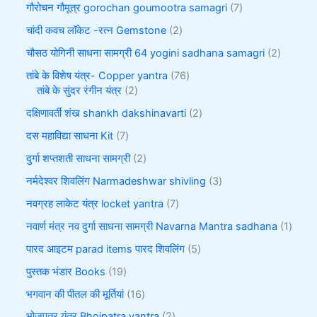
गौरोचन गौमूत्र gorochan goumootra samagri
7
चांदी कवच लॉकेट -रत्न Gemstone
2
चौसठ योगिनी साधना सामग्री 64 yogini sadhana samagri
2
तांबे के विशेष यंत्र- Copper yantra
76
तांबे के सुंदर रंगीन यंत्र
2
दक्षिणावर्ती शंख shankh dakshinavarti
2
दस महाविद्या साधना Kit
7
दुर्गा शप्तशती साधना सामग्री
2
नर्मदेश्वर शिवलिंग Narmadeshwar shivling
3
नवग्रह लाकेट यंत्र locket yantra
7
नवार्ण मंत्र नव दुर्गा साधना सामग्री Navarna Mantra sadhana
1
पारद आइटम parad items पारद शिवलिंग
5
पुस्तक भंडार Books
19
भगवान की पीतल की मूर्तियां
16
भोजपत्र यंत्र Bhojpatra yantra
2