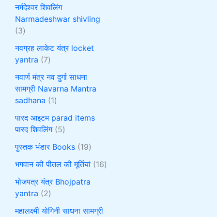
नर्मदेश्वर शिवलिंग
Narmadeshwar shivling
3
नवग्रह लाकेट यंत्र locket
yantra
7
नवार्ण मंत्र नव दुर्गा साधना
सामग्री Navarna Mantra
sadhana
1
पारद आइटम parad items
पारद शिवलिंग
5
पुस्तक भंडार Books
19
भगवान की पीतल की मूर्तियां
16
भोजपत्र यंत्र Bhojpatra
yantra
2
महालक्ष्मी योगिनी साधना सामग्री