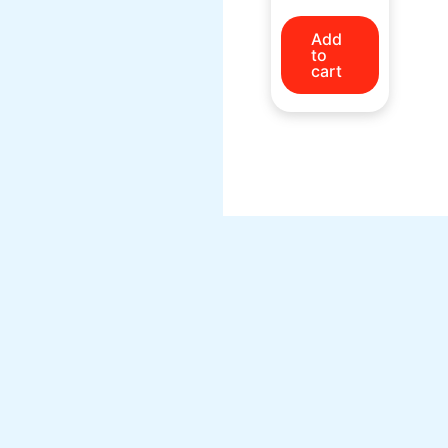
Add
to
cart