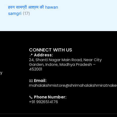
हवन सामग्री आश्रम की hawan
samgri
17
CONNECT WITH US
📍
Address:
24, Shanti Nagar Main Road, Near City
Garden, Indore, Madhya Pradesh –
452001
cy
📧
Email:
mahalakshmistore@shrimahalakshmiratnak
📞
Phone Number:
+91 9926514176