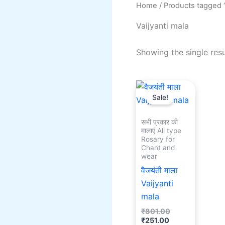
Home
/ Products tagged “
Vaijyanti mala
Showing the single resu
Current
Original
price
price
Sale!
is:
was:
₹251.00.
₹801.00.
सभी प्रकार की
मालाएं All type
Rosary for
Chant and
wear
वैजयंती माला
Vaijyanti
mala
₹
801.00
₹
251.00