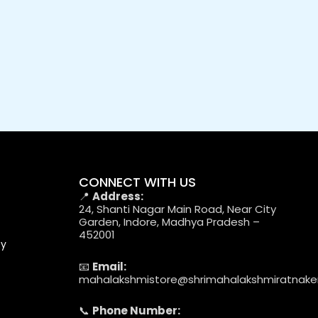
CONNECT WITH US
📍
Address:
24, Shanti Nagar Main Road, Near City
Garden, Indore, Madhya Pradesh –
452001
cy
📧
Email:
mahalakshmistore@shrimahalakshmiratnak
📞
Phone Number: