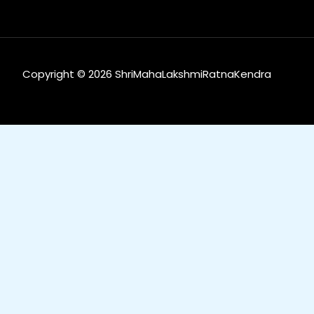
Copyright © 2026 ShriMahaLakshmiRatnaKendra
0
0
Your Cart
Your cart is empty
Return to Shop