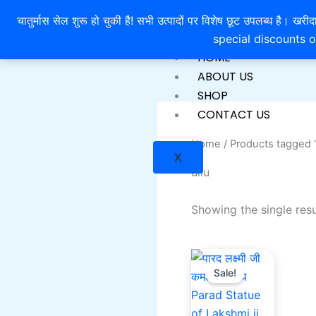
Skip
चातुर्मास सेल शुरू हो चुकी है! सभी उत्पादों पर विशेष छूट उपलब्ध 
to
special discounts o
content
HOME
ABOUT US
SHOP
CONTACT US
Home
/ Products tagged “
X
ullu
Showing the single resu
Current
Original
price
price
Sale!
is:
was:
₹2,100.00.
₹3,500.00.