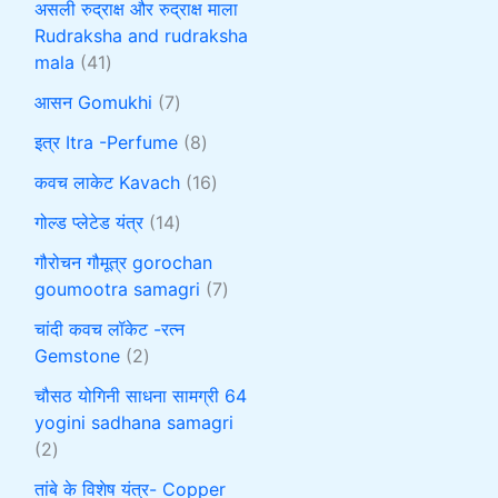
असली रुद्राक्ष और रुद्राक्ष माला
Rudraksha and rudraksha
mala
41
आसन Gomukhi
7
इत्र Itra -Perfume
8
कवच लाकेट Kavach
16
गोल्ड प्लेटेड यंत्र
14
गौरोचन गौमूत्र gorochan
goumootra samagri
7
चांदी कवच लॉकेट -रत्न
Gemstone
2
चौसठ योगिनी साधना सामग्री 64
yogini sadhana samagri
2
तांबे के विशेष यंत्र- Copper