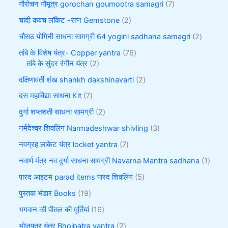
गौरोचन गौमूत्र gorochan goumootra samagri
7
चांदी कवच लॉकेट -रत्न Gemstone
2
चौसठ योगिनी साधना सामग्री 64 yogini sadhana samagri
2
तांबे के विशेष यंत्र- Copper yantra
76
तांबे के सुंदर रंगीन यंत्र
2
दक्षिणावर्ती शंख shankh dakshinavarti
2
दस महाविद्या साधना Kit
7
दुर्गा शप्तशती साधना सामग्री
2
नर्मदेश्वर शिवलिंग Narmadeshwar shivling
3
नवग्रह लाकेट यंत्र locket yantra
7
नवार्ण मंत्र नव दुर्गा साधना सामग्री Navarna Mantra sadhana
1
पारद आइटम parad items पारद शिवलिंग
5
पुस्तक भंडार Books
19
भगवान की पीतल की मूर्तियां
16
भोजपत्र यंत्र Bhojpatra yantra
2