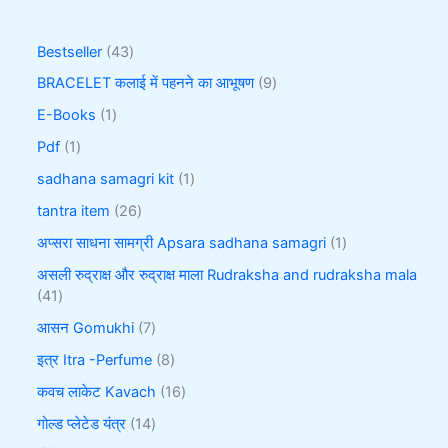
Bestseller
43
BRACELET कलाई में पहनने का आभूषण
9
E-Books
1
Pdf
1
sadhana samagri kit
1
tantra item
26
अप्सरा साधना सामग्री Apsara sadhana samagri
1
असली रुद्राक्ष और रुद्राक्ष माला Rudraksha and rudraksha mala
41
आसन Gomukhi
7
इत्र Itra -Perfume
8
कवच लाकेट Kavach
16
गोल्ड प्लेटेड यंत्र
14