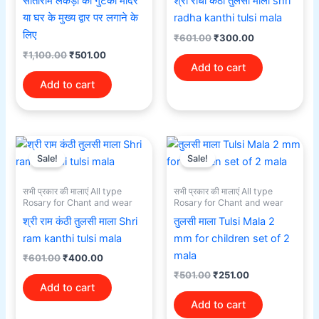
सीताराम लकड़ी का गुटका मंदिर
श्री राधा कंठी तुलसी माला shri
या घर के मुख्य द्वार पर लगाने के
radha kanthi tulsi mala
लिए
₹
601.00
₹
300.00
₹
1,100.00
₹
501.00
Add to cart
Add to cart
Original
Current
Original
Current
price
price
price
price
Sale!
Sale!
was:
is:
was:
is:
₹601.00.
₹400.00.
₹501.00.
₹251.00.
सभी प्रकार की मालाएं All type
सभी प्रकार की मालाएं All type
Rosary for Chant and wear
Rosary for Chant and wear
श्री राम कंठी तुलसी माला Shri
तुलसी माला Tulsi Mala 2
ram kanthi tulsi mala
mm for children set of 2
mala
₹
601.00
₹
400.00
₹
501.00
₹
251.00
Add to cart
Add to cart