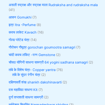
असली रुद्राक्ष और रुद्राक्ष माला Rudraksha and rudraksha mala
41
आसन Gomukhi
7
इत्र Itra -Perfume
8
कवच लाकेट Kavach
16
गोल्ड प्लेटेड यंत्र
14
गौरोचन गौमूत्र gorochan goumootra samagri
7
चांदी कवच लॉकेट -रत्न Gemstone
2
चौसठ योगिनी साधना सामग्री 64 yogini sadhana samagri
2
तांबे के विशेष यंत्र- Copper yantra
76
तांबे के सुंदर रंगीन यंत्र
2
दक्षिणावर्ती शंख shankh dakshinavarti
2
दस महाविद्या साधना Kit
7
दुर्गा शप्तशती साधना सामग्री
2
नर्मदेश्वर शिवलिंग Narmadeshwar shivling
3