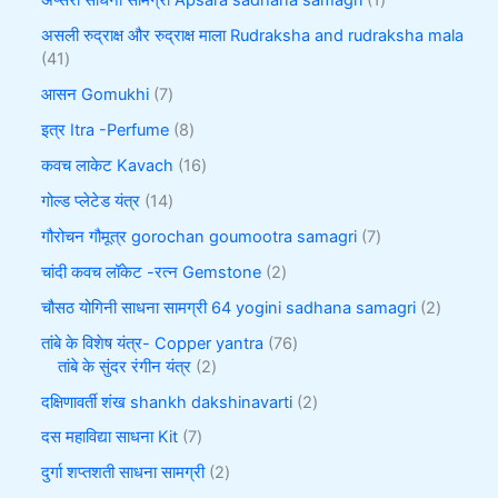
अप्सरा साधना सामग्री Apsara sadhana samagri
1
असली रुद्राक्ष और रुद्राक्ष माला Rudraksha and rudraksha mala
41
आसन Gomukhi
7
इत्र Itra -Perfume
8
कवच लाकेट Kavach
16
गोल्ड प्लेटेड यंत्र
14
गौरोचन गौमूत्र gorochan goumootra samagri
7
चांदी कवच लॉकेट -रत्न Gemstone
2
चौसठ योगिनी साधना सामग्री 64 yogini sadhana samagri
2
तांबे के विशेष यंत्र- Copper yantra
76
तांबे के सुंदर रंगीन यंत्र
2
दक्षिणावर्ती शंख shankh dakshinavarti
2
दस महाविद्या साधना Kit
7
दुर्गा शप्तशती साधना सामग्री
2