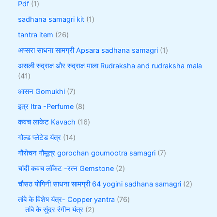
Pdf
1
sadhana samagri kit
1
tantra item
26
अप्सरा साधना सामग्री Apsara sadhana samagri
1
असली रुद्राक्ष और रुद्राक्ष माला Rudraksha and rudraksha mala
41
आसन Gomukhi
7
इत्र Itra -Perfume
8
कवच लाकेट Kavach
16
गोल्ड प्लेटेड यंत्र
14
गौरोचन गौमूत्र gorochan goumootra samagri
7
चांदी कवच लॉकेट -रत्न Gemstone
2
चौसठ योगिनी साधना सामग्री 64 yogini sadhana samagri
2
तांबे के विशेष यंत्र- Copper yantra
76
तांबे के सुंदर रंगीन यंत्र
2