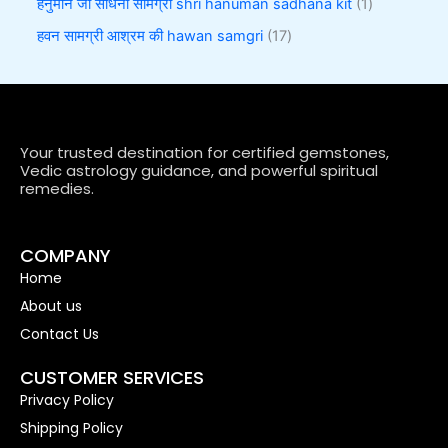
हनुमान जी साधना सामग्री shri hanuman sadhana kit
1
हवन सामग्री आश्रम की hawan samgri
17
Your trusted destination for certified gemstones,
Vedic astrology guidance, and powerful spiritual
remedies.
COMPANY
Home
About us
Contact Us
CUSTOMER SERVICES
Privacy Policy
Shipping Policy