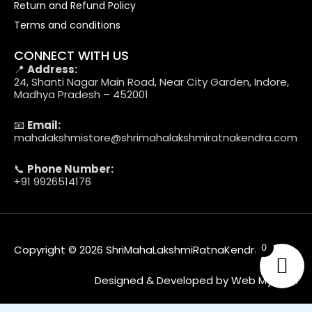
Return and Refund Policy
Terms and conditions
CONNECT WITH US
📍
Address:
24, Shanti Nagar Main Road, Near City Garden, Indore,
Madhya Pradesh – 452001
📧
Email:
mahalakshmistore@shrimahalakshmiratnakendra.com
📞
Phone Number:
+91 9926514176
0
Copyright © 2026 ShriMahaLakshmiRatnaKendra
Designed & Developed by Web MyTech