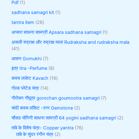
Pdf
1
sadhana samagri kit
1
tantra item
26
अप्सरा साधना सामग्री Apsara sadhana samagri
1
असली रुद्राक्ष और रुद्राक्ष माला Rudraksha and rudraksha mala
41
आसन Gomukhi
7
इत्र Itra -Perfume
8
कवच लाकेट Kavach
16
गोल्ड प्लेटेड यंत्र
14
गौरोचन गौमूत्र gorochan goumootra samagri
7
चांदी कवच लॉकेट -रत्न Gemstone
2
चौसठ योगिनी साधना सामग्री 64 yogini sadhana samagri
2
तांबे के विशेष यंत्र- Copper yantra
76
तांबे के सुंदर रंगीन यंत्र
2