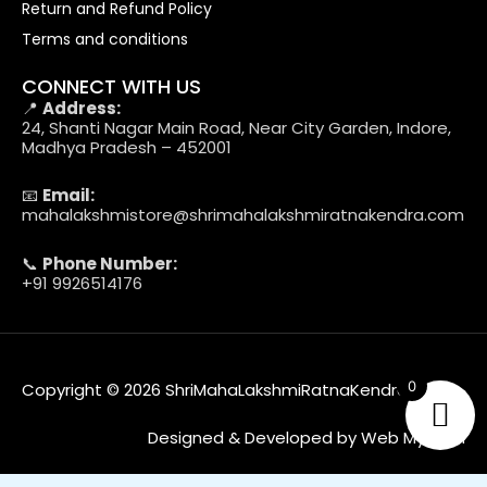
Return and Refund Policy
Terms and conditions
CONNECT WITH US
📍
Address:
24, Shanti Nagar Main Road, Near City Garden, Indore,
Madhya Pradesh – 452001
📧
Email:
mahalakshmistore@shrimahalakshmiratnakendra.com
📞
Phone Number:
+91 9926514176
0
Copyright © 2026 ShriMahaLakshmiRatnaKendra
Designed & Developed by Web MyTech