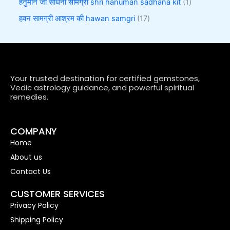
हनुमान जी साधना सामग्री shri hanuman sadhana kit
1
हवन सामग्री आश्रम की hawan samgri
17
Your trusted destination for certified gemstones,
Vedic astrology guidance, and powerful spiritual
remedies.
COMPANY
Home
About us
Contact Us
CUSTOMER SERVICES
Privacy Policy
Shipping Policy