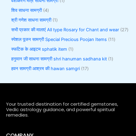
वशीकरण मंत्र साधना सामग्री
1
शिव साधना सामग्री
4
श्री गणेश साधना सामग्री
1
सभी प्रकार की मालाएं All type Rosary for Chant and wear
27
स्पेशल पूजन सामग्री Special Precious Poojan Items
11
स्फटिक के आइटम sphatik item
1
हनुमान जी साधना सामग्री shri hanuman sadhana kit
1
हवन सामग्री आश्रम की hawan samgri
17
Your trusted destination for certified gemstones,
Vedic astrology guidance, and powerful spiritual
remedies.
COMPANY