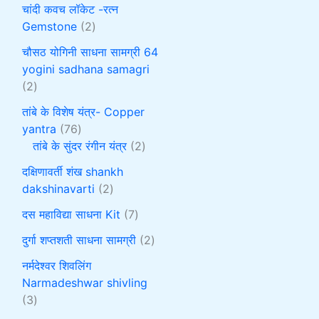
चांदी कवच लॉकेट -रत्न
Gemstone
2
चौसठ योगिनी साधना सामग्री 64
yogini sadhana samagri
2
तांबे के विशेष यंत्र- Copper
yantra
76
तांबे के सुंदर रंगीन यंत्र
2
दक्षिणावर्ती शंख shankh
dakshinavarti
2
दस महाविद्या साधना Kit
7
दुर्गा शप्तशती साधना सामग्री
2
नर्मदेश्वर शिवलिंग
Narmadeshwar shivling
3