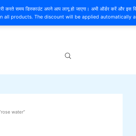
rted
EXTRA 10% OFF ON ONLINE PAYMENT
है। खरीदारी करते समय डिस्काउंट अपने आप लागू हो जाएगा। अभी ऑर्डर करें
est
n all products. The discount will be applied automatically 
“rose water”