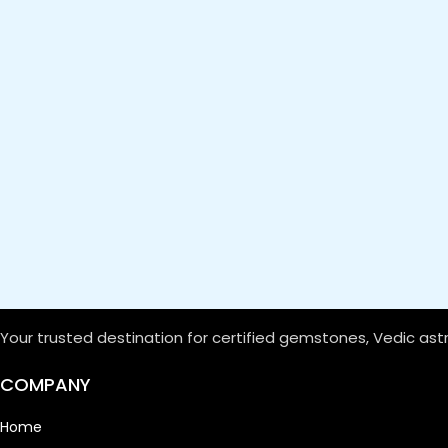
Your trusted destination for certified gemstones, Vedic ast
COMPANY
Home