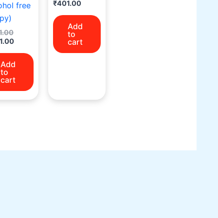
₹
401.00
ohol free
py)
Add
1.00
to
1.00
cart
Add
to
cart