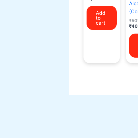
Alc
(Co
Add
to
₹
50
cart
₹
40