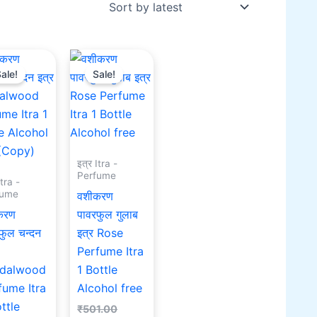
Original
Current
Original
Current
price
price
price
price
ale!
Sale!
was:
is:
was:
is:
₹501.00.
₹401.00.
₹501.00.
₹401.00.
इत्र Itra -
Perfume
Itra -
fume
वशीकरण
करण
पावरफुल गुलाब
फुल चन्दन
इत्र Rose
Perfume Itra
dalwood
1 Bottle
fume Itra
Alcohol free
ttle
₹
501.00