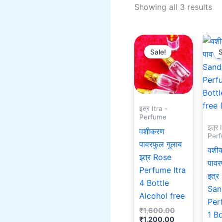
Showing all 3 results
Current
Original
price
price
Sale!
S
is:
was:
₹1,200.00.
₹1,600.00.
इत्र Itra -
Perfume
इत्र 
वशीकरण
Per
पावरफुल गुलाब
वशी
इत्र Rose
पावर
Perfume Itra
इत्र
4 Bottle
San
Alcohol free
Per
₹
1,600.00
1 Bo
₹
1,200.00