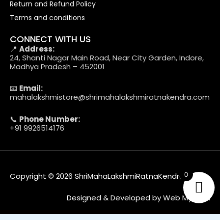
Return and Refund Policy
Terms and conditions
CONNECT WITH US
📍
Address:
24, Shanti Nagar Main Road, Near City Garden, Indore,
Madhya Pradesh – 452001
📧
Email:
mahalakshmistore@shrimahalakshmiratnakendra.com
📞
Phone Number:
+91 9926514176
0
Copyright © 2026 ShriMahaLakshmiRatnaKendra
Designed & Developed by Web MyTech