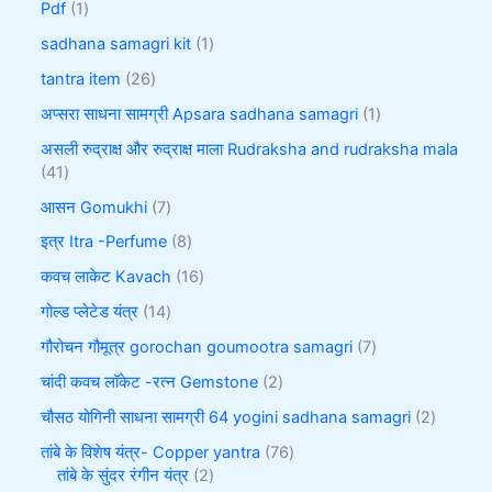
Pdf
1
sadhana samagri kit
1
tantra item
26
अप्सरा साधना सामग्री Apsara sadhana samagri
1
असली रुद्राक्ष और रुद्राक्ष माला Rudraksha and rudraksha mala
41
आसन Gomukhi
7
इत्र Itra -Perfume
8
कवच लाकेट Kavach
16
गोल्ड प्लेटेड यंत्र
14
गौरोचन गौमूत्र gorochan goumootra samagri
7
चांदी कवच लॉकेट -रत्न Gemstone
2
चौसठ योगिनी साधना सामग्री 64 yogini sadhana samagri
2
तांबे के विशेष यंत्र- Copper yantra
76
तांबे के सुंदर रंगीन यंत्र
2