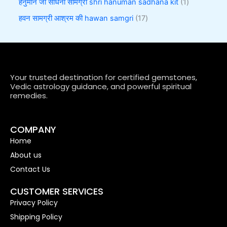
हनुमान जी साधना सामग्री shri hanuman sadhana kit
1
हवन सामग्री आश्रम की hawan samgri
17
Your trusted destination for certified gemstones,
Vedic astrology guidance, and powerful spiritual
remedies.
COMPANY
Home
About us
Contact Us
CUSTOMER SERVICES
Privacy Policy
Shipping Policy