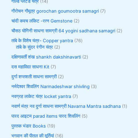
गोल्ड प्लेटेड यंत्र
14
गौरोचन गौमूत्र gorochan goumootra samagri
7
चांदी कवच लॉकेट -रत्न Gemstone
2
चौसठ योगिनी साधना सामग्री 64 yogini sadhana samagri
2
तांबे के विशेष यंत्र- Copper yantra
76
तांबे के सुंदर रंगीन यंत्र
2
दक्षिणावर्ती शंख shankh dakshinavarti
2
दस महाविद्या साधना Kit
7
दुर्गा शप्तशती साधना सामग्री
2
नर्मदेश्वर शिवलिंग Narmadeshwar shivling
3
नवग्रह लाकेट यंत्र locket yantra
7
नवार्ण मंत्र नव दुर्गा साधना सामग्री Navarna Mantra sadhana
1
पारद आइटम parad items पारद शिवलिंग
5
पुस्तक भंडार Books
19
भगवान की पीतल की मूर्तियां
16