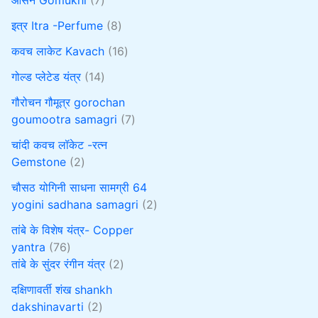
इत्र Itra -Perfume
8
कवच लाकेट Kavach
16
गोल्ड प्लेटेड यंत्र
14
गौरोचन गौमूत्र gorochan
goumootra samagri
7
चांदी कवच लॉकेट -रत्न
Gemstone
2
चौसठ योगिनी साधना सामग्री 64
yogini sadhana samagri
2
तांबे के विशेष यंत्र- Copper
yantra
76
तांबे के सुंदर रंगीन यंत्र
2
दक्षिणावर्ती शंख shankh
dakshinavarti
2