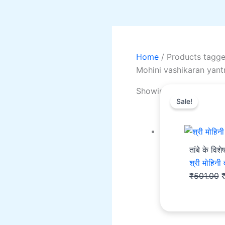
Home
/ Products tagge
Mohini vashikaran yant
O
Showing the single resu
Sale!
p
w
₹
तांबे के वि
श्री मोहिन
₹
501.00