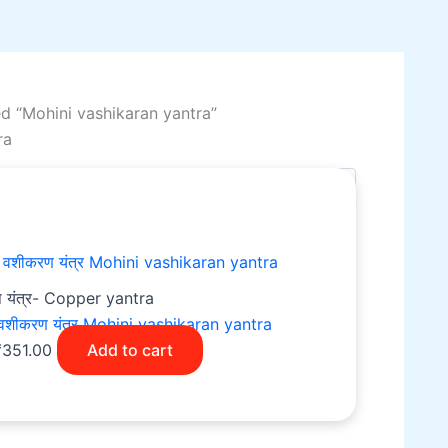
d “Mohini vashikaran yantra”
ra
riginal
Current
lt
rice
price
as:
is:
501.00.
₹351.00.
शेष यंत्र- Copper yantra
ी वशीकरण यंत्र Mohini vashikaran yantra
₹
351.00
Add to cart