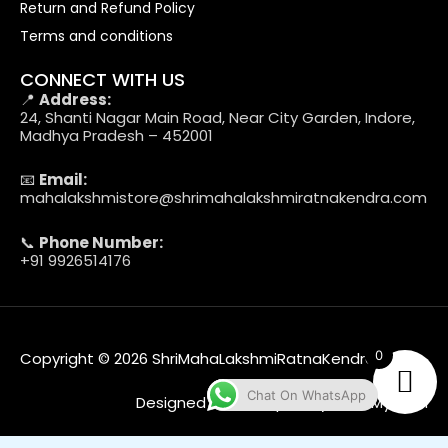
Return and Refund Policy
Terms and conditions
CONNECT WITH US
📍
Address:
24, Shanti Nagar Main Road, Near City Garden, Indore,
Madhya Pradesh – 452001
📧
Email:
mahalakshmistore@shrimahalakshmiratnakendra.com
📞
Phone Number:
+91 9926514176
0
Copyright © 2026 ShriMahaLakshmiRatnaKendra
Chat On WhatsApp
Designed & Developed by Web MyTech