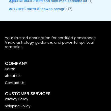
हनुमान जी साधना सामग्री shri hanuman sadhana kit
1
हवन सामग्री आश्रम की hawan samgri
17
Your trusted destination for certified gemstones,
Vedic astrology guidance, and powerful spiritual
remedies.
COMPANY
Home
About us
Contact Us
CUSTOMER SERVICES
Privacy Policy
Shipping Policy