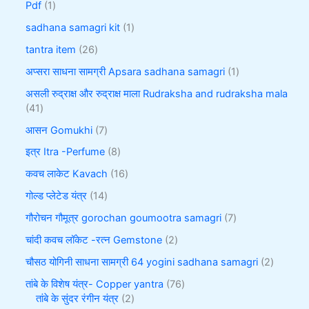
Pdf
1
sadhana samagri kit
1
tantra item
26
अप्सरा साधना सामग्री Apsara sadhana samagri
1
असली रुद्राक्ष और रुद्राक्ष माला Rudraksha and rudraksha mala
41
आसन Gomukhi
7
इत्र Itra -Perfume
8
कवच लाकेट Kavach
16
गोल्ड प्लेटेड यंत्र
14
गौरोचन गौमूत्र gorochan goumootra samagri
7
चांदी कवच लॉकेट -रत्न Gemstone
2
चौसठ योगिनी साधना सामग्री 64 yogini sadhana samagri
2
तांबे के विशेष यंत्र- Copper yantra
76
तांबे के सुंदर रंगीन यंत्र
2