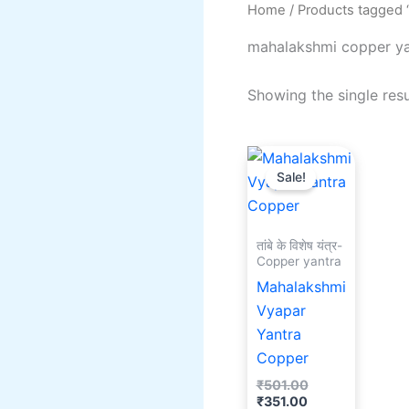
Home
/ Products tagged 
mahalakshmi copper ya
Showing the single resu
Current
Original
price
price
Sale!
is:
was:
₹351.00.
₹501.00.
तांबे के विशेष यंत्र-
Copper yantra
Mahalakshmi
Vyapar
Yantra
Copper
₹
501.00
₹
351.00