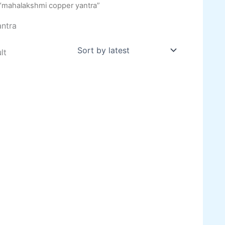
“mahalakshmi copper yantra”
ntra
lt