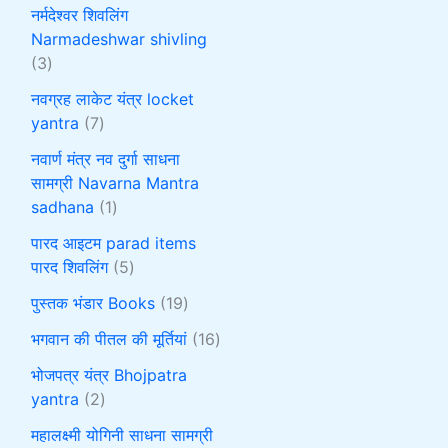
नर्मदेश्वर शिवलिंग
Narmadeshwar shivling
3
नवग्रह लाकेट यंत्र locket
yantra
7
नवार्ण मंत्र नव दुर्गा साधना
सामग्री Navarna Mantra
sadhana
1
पारद आइटम parad items
पारद शिवलिंग
5
पुस्तक भंडार Books
19
भगवान की पीतल की मूर्तियां
16
भोजपत्र यंत्र Bhojpatra
yantra
2
महालक्ष्मी योगिनी साधना सामग्री