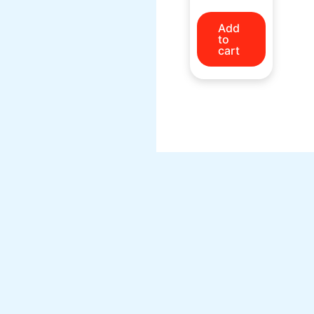
Add
to
cart