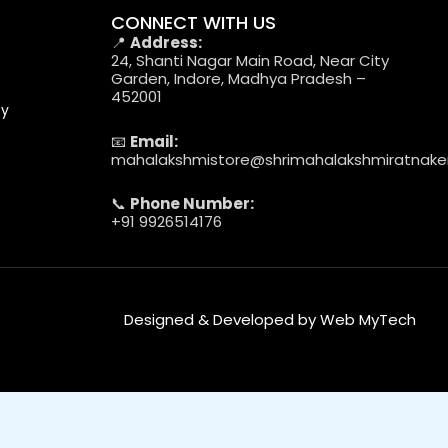
CONNECT WITH US
📍
Address:
24, Shanti Nagar Main Road, Near City
Garden, Indore, Madhya Pradesh –
452001
cy
📧
Email:
mahalakshmistore@shrimahalakshmiratnak
📞
Phone Number:
+91 9926514176
Designed & Developed by Web MyTech