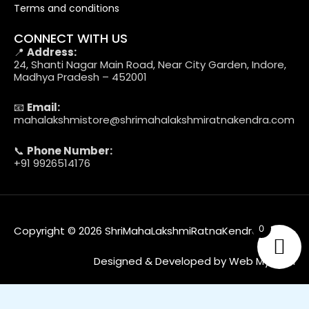
Terms and conditions
CONNECT WITH US
📍
Address:
24, Shanti Nagar Main Road, Near City Garden, Indore,
Madhya Pradesh – 452001
📧
Email:
mahalakshmistore@shrimahalakshmiratnakendra.com
📞
Phone Number:
+91 9926514176
0
Copyright © 2026 ShriMahaLakshmiRatnaKendra
Designed & Developed by Web MyTech