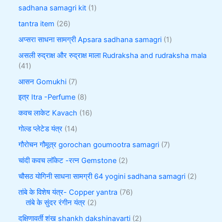
sadhana samagri kit
1
tantra item
26
अप्सरा साधना सामग्री Apsara sadhana samagri
1
असली रुद्राक्ष और रुद्राक्ष माला Rudraksha and rudraksha mala
41
आसन Gomukhi
7
इत्र Itra -Perfume
8
कवच लाकेट Kavach
16
गोल्ड प्लेटेड यंत्र
14
गौरोचन गौमूत्र gorochan goumootra samagri
7
चांदी कवच लॉकेट -रत्न Gemstone
2
चौसठ योगिनी साधना सामग्री 64 yogini sadhana samagri
2
तांबे के विशेष यंत्र- Copper yantra
76
तांबे के सुंदर रंगीन यंत्र
2
दक्षिणावर्ती शंख shankh dakshinavarti
2