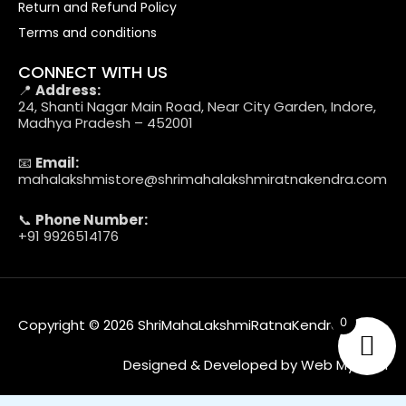
Return and Refund Policy
Terms and conditions
CONNECT WITH US
📍
Address:
24, Shanti Nagar Main Road, Near City Garden, Indore,
Madhya Pradesh – 452001
📧
Email:
mahalakshmistore@shrimahalakshmiratnakendra.com
📞
Phone Number:
+91 9926514176
0
Copyright © 2026 ShriMahaLakshmiRatnaKendra
Designed & Developed by Web MyTech