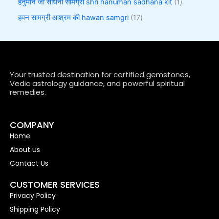
हनुमान जी साधना सामग्री shri hanuman sadhana kit
1
हवन सामग्री आश्रम की hawan samgri
17
Your trusted destination for certified gemstones,
Vedic astrology guidance, and powerful spiritual
remedies.
COMPANY
Home
About us
Contact Us
CUSTOMER SERVICES
Privacy Policy
Shipping Policy