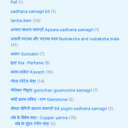
Pdf
1
sadhana samagri kit
1
tantra item
26
अप्सरा साधना सामग्री Apsara sadhana samagri
1
असली रुद्राक्ष और रुद्राक्ष माला Rudraksha and rudraksha mala
41
आसन Gomukhi
7
इत्र Itra -Perfume
8
कवच लाकेट Kavach
16
गोल्ड प्लेटेड यंत्र
14
गौरोचन गौमूत्र gorochan goumootra samagri
7
चांदी कवच लॉकेट -रत्न Gemstone
2
चौसठ योगिनी साधना सामग्री 64 yogini sadhana samagri
2
तांबे के विशेष यंत्र- Copper yantra
76
तांबे के सुंदर रंगीन यंत्र
2