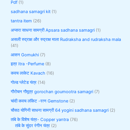
Pdf
1
sadhana samagri kit
1
tantra item
26
अप्सरा साधना सामग्री Apsara sadhana samagri
1
असली रुद्राक्ष और रुद्राक्ष माला Rudraksha and rudraksha mala
41
आसन Gomukhi
7
इत्र Itra -Perfume
8
कवच लाकेट Kavach
16
गोल्ड प्लेटेड यंत्र
14
गौरोचन गौमूत्र gorochan goumootra samagri
7
चांदी कवच लॉकेट -रत्न Gemstone
2
चौसठ योगिनी साधना सामग्री 64 yogini sadhana samagri
2
तांबे के विशेष यंत्र- Copper yantra
76
तांबे के सुंदर रंगीन यंत्र
2