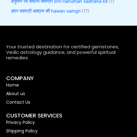
हनुमान जी साधना सामग्री shri hanuman sadhana kit
1
हवन सामग्री आश्रम की hawan samgri
17
Your trusted destination for certified gemstones,
Vedic astrology guidance, and powerful spiritual
remedies.
COMPANY
Home
About us
Contact Us
CUSTOMER SERVICES
Privacy Policy
Shipping Policy