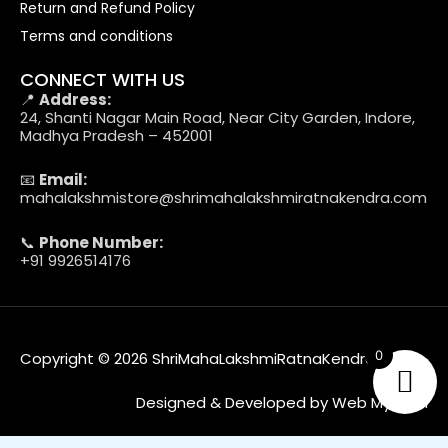
Return and Refund Policy
Terms and conditions
CONNECT WITH US
📍
Address:
24, Shanti Nagar Main Road, Near City Garden, Indore,
Madhya Pradesh – 452001
📧
Email:
mahalakshmistore@shrimahalakshmiratnakendra.com
📞
Phone Number:
+91 9926514176
0
Copyright © 2026 ShriMahaLakshmiRatnaKendra
Designed & Developed by Web MyTech