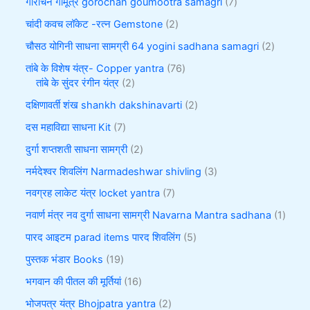
गौरोचन गौमूत्र gorochan goumootra samagri
7
चांदी कवच लॉकेट -रत्न Gemstone
2
चौसठ योगिनी साधना सामग्री 64 yogini sadhana samagri
2
तांबे के विशेष यंत्र- Copper yantra
76
तांबे के सुंदर रंगीन यंत्र
2
दक्षिणावर्ती शंख shankh dakshinavarti
2
दस महाविद्या साधना Kit
7
दुर्गा शप्तशती साधना सामग्री
2
नर्मदेश्वर शिवलिंग Narmadeshwar shivling
3
नवग्रह लाकेट यंत्र locket yantra
7
नवार्ण मंत्र नव दुर्गा साधना सामग्री Navarna Mantra sadhana
1
पारद आइटम parad items पारद शिवलिंग
5
पुस्तक भंडार Books
19
भगवान की पीतल की मूर्तियां
16
भोजपत्र यंत्र Bhojpatra yantra
2