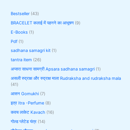
Bestseller
43
BRACELET कलाई में पहनने का आभूषण
9
E-Books
1
Pdf
1
sadhana samagri kit
1
tantra item
26
अप्सरा साधना सामग्री Apsara sadhana samagri
1
असली रुद्राक्ष और रुद्राक्ष माला Rudraksha and rudraksha mala
41
आसन Gomukhi
7
इत्र Itra -Perfume
8
कवच लाकेट Kavach
16
गोल्ड प्लेटेड यंत्र
14