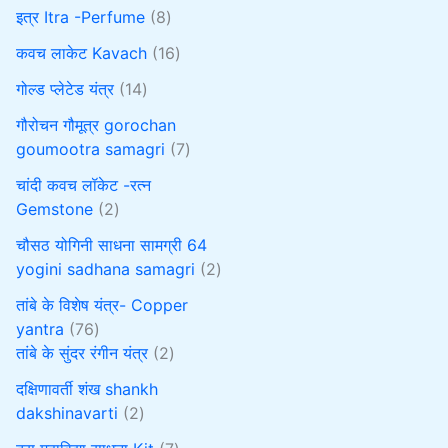
इत्र Itra -Perfume
8
कवच लाकेट Kavach
16
गोल्ड प्लेटेड यंत्र
14
गौरोचन गौमूत्र gorochan
goumootra samagri
7
चांदी कवच लॉकेट -रत्न
Gemstone
2
चौसठ योगिनी साधना सामग्री 64
yogini sadhana samagri
2
तांबे के विशेष यंत्र- Copper
yantra
76
तांबे के सुंदर रंगीन यंत्र
2
दक्षिणावर्ती शंख shankh
dakshinavarti
2