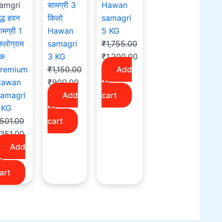
amgri
सामग्री 3
Hawan
ुद्ध हवन
किलो
samagri
ामग्री 1
Hawan
5 KG
िलोग्राम
samagri
₹
1,755.00
ैक
3 KG
₹
1,200.00
remium
₹
1,150.00
Add
awan
₹
900.00
to
amagri
Add
cart
 KG
to
501.00
cart
351.00
Add
o
art