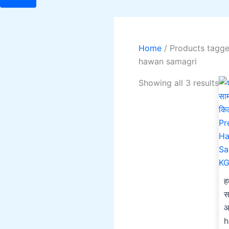
Home
/ Products tagg
hawan samagri
O
Showing all 3 results
p
w
₹
ह
स
आ
h