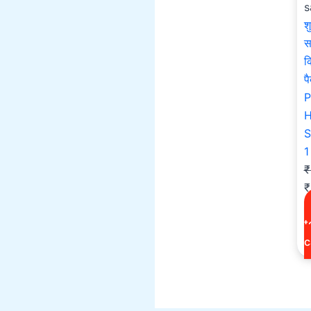
s
श
स
क
प
P
H
S
1
₹
₹
t
c