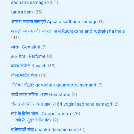
sadhana samagri kit
1
tantra item
26
अप्सरा साधना सामग्री Apsara sadhana samagri
1
असली रुद्राक्ष और रुद्राक्ष माला Rudraksha and rudraksha mala
41
आसन Gomukhi
7
इत्र Itra -Perfume
8
कवच लाकेट Kavach
16
गोल्ड प्लेटेड यंत्र
14
गौरोचन गौमूत्र gorochan goumootra samagri
7
चांदी कवच लॉकेट -रत्न Gemstone
2
चौसठ योगिनी साधना सामग्री 64 yogini sadhana samagri
2
तांबे के विशेष यंत्र- Copper yantra
76
तांबे के सुंदर रंगीन यंत्र
2
दक्षिणावर्ती शंख shankh dakshinavarti
2