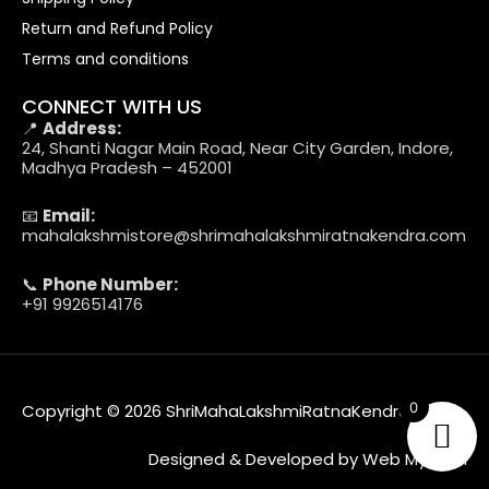
Return and Refund Policy
Terms and conditions
CONNECT WITH US
📍
Address:
24, Shanti Nagar Main Road, Near City Garden, Indore,
Madhya Pradesh – 452001
📧
Email:
mahalakshmistore@shrimahalakshmiratnakendra.com
📞
Phone Number:
+91 9926514176
0
Copyright © 2026 ShriMahaLakshmiRatnaKendra
Designed & Developed by Web MyTech