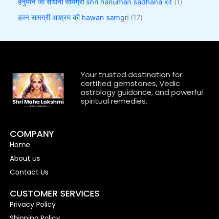
हनुमान जी साधना सामग्री shri hanuman sadhana kit
1
हवन सामग्री आश्रम की hawan samgri
17
Your trusted destination for
certified gemstones, Vedic
astrology guidance, and powerful
spiritual remedies.
COMPANY
Home
About us
Contact Us
CUSTOMER SERVICES
Privacy Policy
Shipping Policy