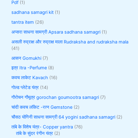
Pdf
1
sadhana samagri kit
1
tantra item
26
अप्सरा साधना सामग्री Apsara sadhana samagri
1
असली रुद्राक्ष और रुद्राक्ष माला Rudraksha and rudraksha mala
41
आसन Gomukhi
7
इत्र Itra -Perfume
8
कवच लाकेट Kavach
16
गोल्ड प्लेटेड यंत्र
14
गौरोचन गौमूत्र gorochan goumootra samagri
7
चांदी कवच लॉकेट -रत्न Gemstone
2
चौसठ योगिनी साधना सामग्री 64 yogini sadhana samagri
2
तांबे के विशेष यंत्र- Copper yantra
76
तांबे के सुंदर रंगीन यंत्र
2