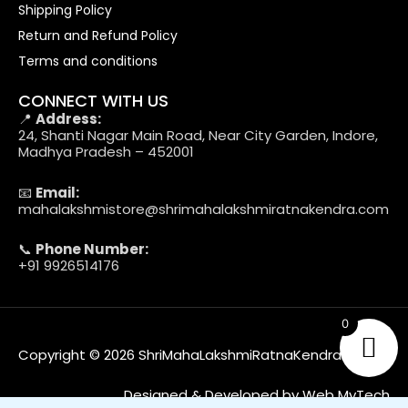
Shipping Policy
Return and Refund Policy
Terms and conditions
CONNECT WITH US
📍
Address:
24, Shanti Nagar Main Road, Near City Garden, Indore,
Madhya Pradesh – 452001
📧
Email:
mahalakshmistore@shrimahalakshmiratnakendra.com
📞
Phone Number:
+91 9926514176
0
Copyright © 2026 ShriMahaLakshmiRatnaKendra
Designed & Developed by Web MyTech