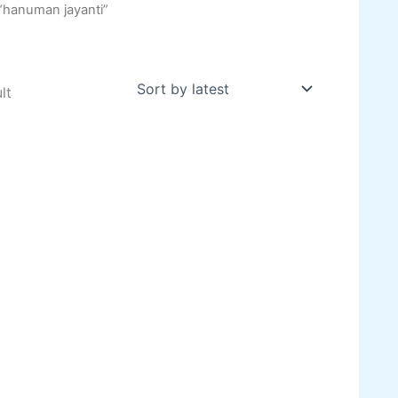
“hanuman jayanti”
lt