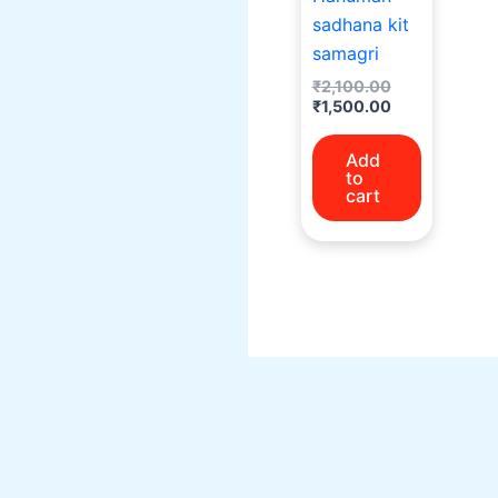
sadhana kit
samagri
₹
2,100.00
₹
1,500.00
Add
to
cart