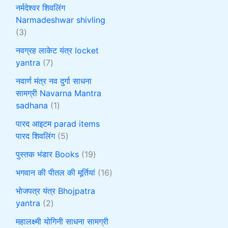
नर्मदेश्वर शिवलिंग
Narmadeshwar shivling
3
नवग्रह लाकेट यंत्र locket
yantra
7
नवार्ण मंत्र नव दुर्गा साधना
सामग्री Navarna Mantra
sadhana
1
पारद आइटम parad items
पारद शिवलिंग
5
पुस्तक भंडार Books
19
भगवान की पीतल की मूर्तियां
16
भोजपत्र यंत्र Bhojpatra
yantra
2
महालक्ष्मी योगिनी साधना सामग्री