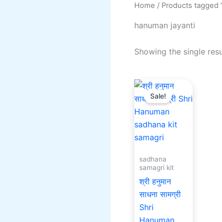
Home
/ Products tagged 
hanuman jayanti
Showing the single resu
Original
Current
price
price
Sale!
was:
is:
₹2,100.00.
₹1,500.00.
sadhana
samagri kit
श्री हनुमान
साधना सामग्री
Shri
Hanuman