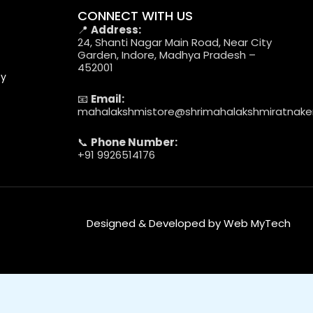
CONNECT WITH US
📍
Address:
24, Shanti Nagar Main Road, Near City
Garden, Indore, Madhya Pradesh –
452001
cy
📧
Email:
mahalakshmistore@shrimahalakshmiratnak
📞
Phone Number:
+91 9926514176
Designed & Developed by Web MyTech