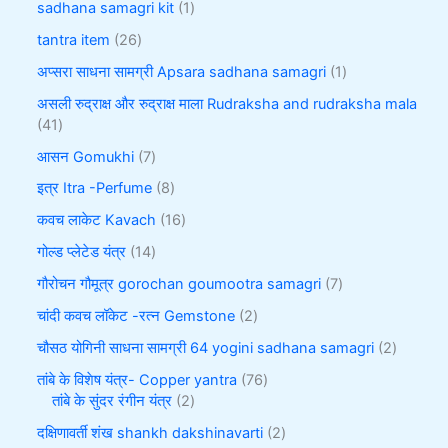
sadhana samagri kit
1
tantra item
26
अप्सरा साधना सामग्री Apsara sadhana samagri
1
असली रुद्राक्ष और रुद्राक्ष माला Rudraksha and rudraksha mala
41
आसन Gomukhi
7
इत्र Itra -Perfume
8
कवच लाकेट Kavach
16
गोल्ड प्लेटेड यंत्र
14
गौरोचन गौमूत्र gorochan goumootra samagri
7
चांदी कवच लॉकेट -रत्न Gemstone
2
चौसठ योगिनी साधना सामग्री 64 yogini sadhana samagri
2
तांबे के विशेष यंत्र- Copper yantra
76
तांबे के सुंदर रंगीन यंत्र
2
दक्षिणावर्ती शंख shankh dakshinavarti
2