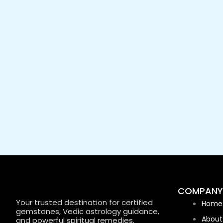
COMPANY
Your trusted destination for certified
Home
gemstones, Vedic astrology guidance,
About
and powerful spiritual remedies.