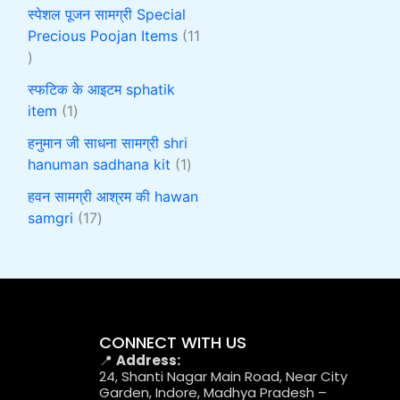
स्पेशल पूजन सामग्री Special
Precious Poojan Items
11
स्फटिक के आइटम sphatik
item
1
हनुमान जी साधना सामग्री shri
hanuman sadhana kit
1
हवन सामग्री आश्रम की hawan
samgri
17
CONNECT WITH US
📍
Address:
24, Shanti Nagar Main Road, Near City
Garden, Indore, Madhya Pradesh –