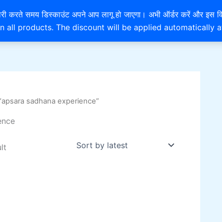
EXTRA 10% OFF ON ONLINE PAYMENT
है। खरीदारी करते समय डिस्काउंट अपने आप लागू हो जाएगा। अभी ऑर्डर करें
n all products. The discount will be applied automatically 
“apsara sadhana experience”
ence
lt