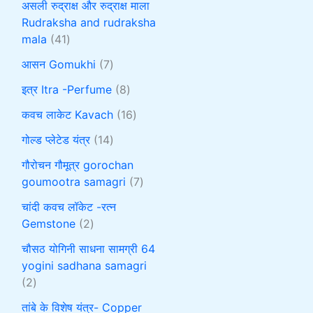
असली रुद्राक्ष और रुद्राक्ष माला
Rudraksha and rudraksha
mala
41
आसन Gomukhi
7
इत्र Itra -Perfume
8
कवच लाकेट Kavach
16
गोल्ड प्लेटेड यंत्र
14
गौरोचन गौमूत्र gorochan
goumootra samagri
7
चांदी कवच लॉकेट -रत्न
Gemstone
2
चौसठ योगिनी साधना सामग्री 64
yogini sadhana samagri
2
तांबे के विशेष यंत्र- Copper