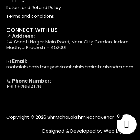
Return and Refund Policy
Terms and conditions
CONNECT WITH US
📍
Address:
24, Shanti Nagar Main Road, Near City Garden, Indore,
Madhya Pradesh – 452001
📧
Email:
mahalakshmistore@shrimahalakshmiratnakendra.com
📞
Phone Number:
+91 9926514176
0
Copyright © 2026 ShriMahaLakshmiRatnaKendra
Designed & Developed by Web MyTech