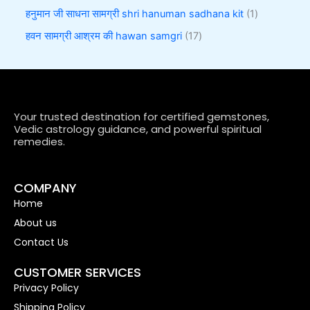
हनुमान जी साधना सामग्री shri hanuman sadhana kit
1
हवन सामग्री आश्रम की hawan samgri
17
Your trusted destination for certified gemstones,
Vedic astrology guidance, and powerful spiritual
remedies.
COMPANY
Home
About us
Contact Us
CUSTOMER SERVICES
Privacy Policy
Shipping Policy