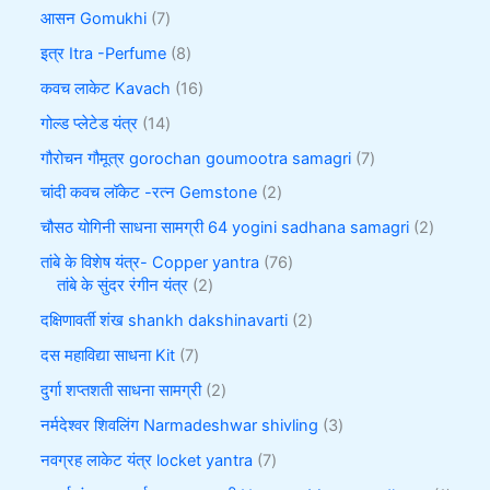
आसन Gomukhi
7
इत्र Itra -Perfume
8
कवच लाकेट Kavach
16
गोल्ड प्लेटेड यंत्र
14
गौरोचन गौमूत्र gorochan goumootra samagri
7
चांदी कवच लॉकेट -रत्न Gemstone
2
चौसठ योगिनी साधना सामग्री 64 yogini sadhana samagri
2
तांबे के विशेष यंत्र- Copper yantra
76
तांबे के सुंदर रंगीन यंत्र
2
दक्षिणावर्ती शंख shankh dakshinavarti
2
दस महाविद्या साधना Kit
7
दुर्गा शप्तशती साधना सामग्री
2
नर्मदेश्वर शिवलिंग Narmadeshwar shivling
3
नवग्रह लाकेट यंत्र locket yantra
7