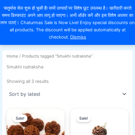
Sorted
4
1
1
4
2
1
1
7
1
8
4
8
1
1
7
1
1
1
1
1
2
1
1
1
1
2
1
1
1
2
7
2
7
9
5
2
1
3
7
1
1
1
9
2
1
2
Skip
EXTRA 10% OFF ON ONLINE PAYMENT
by
चातुर्मास सेल शुरू हो चुकी है! सभी उत्पादों पर विशेष छूट उपलब्ध है। खरीदारी करते
1
p
p
2
6
p
p
p
4
p
p
p
p
9
p
6
p
p
p
p
p
p
p
6
p
p
p
p
p
p
p
p
6
p
p
p
7
p
p
p
p
1
p
p
p
7
latest
to
समय डिस्काउंट अपने आप लागू हो जाएगा। अभी ऑर्डर करें और इस विशेष अवसर का
p
r
r
p
p
r
r
r
p
r
r
r
r
p
r
p
r
r
r
r
r
r
r
p
r
r
r
r
r
r
r
r
p
r
r
r
p
r
r
r
r
p
r
r
r
p
content
0
r
o
o
r
r
o
o
o
r
o
o
o
o
r
o
r
o
o
o
o
o
o
o
r
o
o
o
o
o
o
o
o
r
o
o
o
r
o
o
o
o
r
o
o
o
r
लाभ उठाएं। Chaturmas Sale is Now Live! Enjoy special discounts on
o
d
d
o
o
d
d
d
o
d
d
d
d
o
d
o
d
d
d
d
d
d
d
o
d
d
d
d
d
d
d
d
o
d
d
d
o
d
d
d
d
o
d
d
d
o
all products. The discount will be applied automatically at
d
u
u
d
d
u
u
u
d
u
u
u
u
d
u
d
u
u
u
u
u
u
u
d
u
u
u
u
u
u
u
u
d
u
u
u
d
u
u
u
u
d
u
u
u
d
checkout.
Dismiss
u
c
c
u
u
c
c
c
u
c
c
c
c
u
c
u
c
c
c
c
c
c
c
u
c
c
c
c
c
c
c
c
u
c
c
c
u
c
c
c
c
u
c
c
c
u
c
t
t
c
c
t
t
t
c
t
t
t
t
c
t
c
t
t
t
t
t
t
t
c
t
t
t
t
t
t
t
t
c
t
t
t
c
t
t
t
t
c
t
t
t
c
t
t
t
s
t
s
s
s
t
s
t
s
t
s
s
s
s
t
s
s
s
t
s
s
t
s
s
t
Home
/ Products tagged “5mukhi rudraksha”
s
s
s
s
s
s
s
s
s
s
s
5mukhi rudraksha
Showing all 3 results
Original
Current
Original
Current
price
price
price
price
Sale!
Sale!
was:
is:
was:
is:
₹901.00.
₹551.00.
₹901.00.
₹751.00.