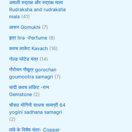
असली रुद्राक्ष और रुद्राक्ष माला
Rudraksha and rudraksha
mala
41
आसन Gomukhi
7
इत्र Itra -Perfume
8
कवच लाकेट Kavach
16
गोल्ड प्लेटेड यंत्र
14
गौरोचन गौमूत्र gorochan
goumootra samagri
7
चांदी कवच लॉकेट -रत्न
Gemstone
2
चौसठ योगिनी साधना सामग्री 64
yogini sadhana samagri
2
तांबे के विशेष यंत्र- Copper