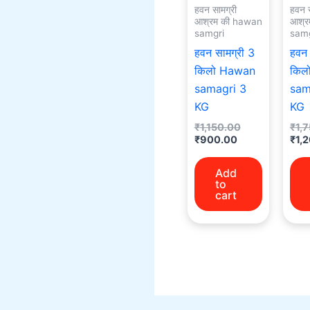
हवन सामग्री
हवन स
आश्रम की hawan
आश्र
samgri
samg
हवन सामग्री 3
हवन 
किलो Hawan
किल
samagri 3
sam
KG
KG
₹
1,150.00
₹
1,
₹
900.00
₹
1,
Add
to
cart