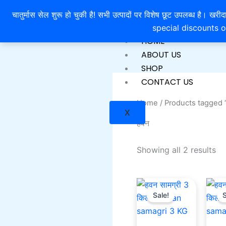
So
Skip
by
चातुर्मास सेल शुरू हो चुकी है! सभी उत्पादों पर विशेष छूट उपलब्ध 
to
lat
special discounts o
content
HOME
ABOUT US
SHOP
CONTACT US
Home
/ Products tagged 
X
हवन
Showing all 2 results
Current
Original
price
price
Sale!
S
is:
was:
₹900.00.
₹1,150.00.