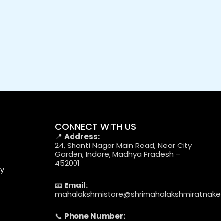
CONNECT WITH US
📍
Address:
24, Shanti Nagar Main Road, Near City
Garden, Indore, Madhya Pradesh –
452001
cy
📧
Email:
mahalakshmistore@shrimahalakshmiratnak
📞
Phone Number: