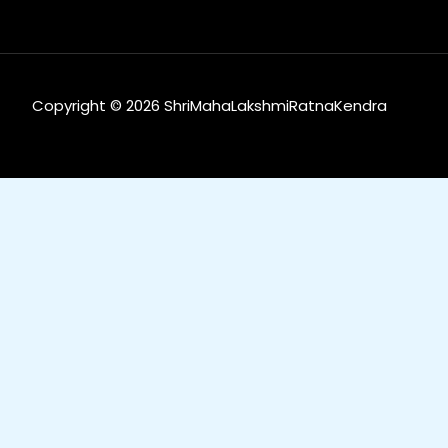
Copyright © 2026 ShriMahaLakshmiRatnaKendra
0
0
Your Cart
Your cart is empty
Return to Shop