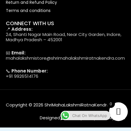
Return and Refund Policy
Terms and conditions
CONNECT WITH US
📍
Address:
24, Shanti Nagar Main Road, Near City Garden, Indore,
Madhya Pradesh – 452001
📧
Email:
mahalakshmistore@shrimahalakshmiratnakendra.com
📞
Phone Number:
+91 9926514176
0
Copyright © 2026 ShriMahaLakshmiRatnaKendra
Chat On WhatsApp
Designed & Developed by Web MyTech