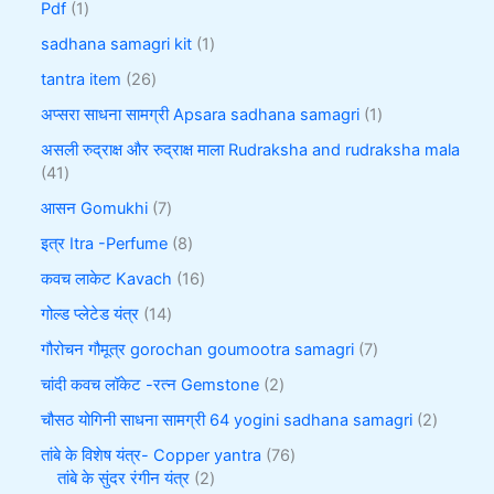
Pdf
1
sadhana samagri kit
1
tantra item
26
अप्सरा साधना सामग्री Apsara sadhana samagri
1
असली रुद्राक्ष और रुद्राक्ष माला Rudraksha and rudraksha mala
41
आसन Gomukhi
7
इत्र Itra -Perfume
8
कवच लाकेट Kavach
16
गोल्ड प्लेटेड यंत्र
14
गौरोचन गौमूत्र gorochan goumootra samagri
7
चांदी कवच लॉकेट -रत्न Gemstone
2
चौसठ योगिनी साधना सामग्री 64 yogini sadhana samagri
2
तांबे के विशेष यंत्र- Copper yantra
76
तांबे के सुंदर रंगीन यंत्र
2