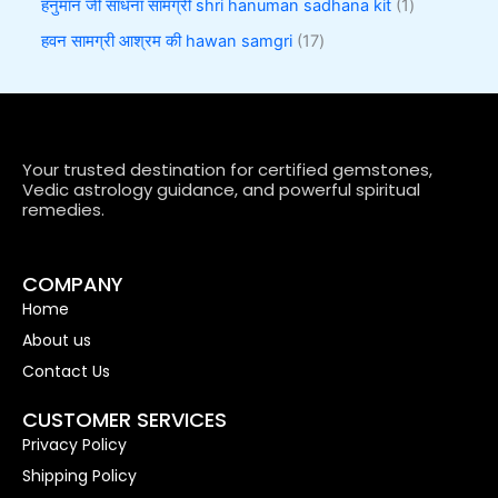
हनुमान जी साधना सामग्री shri hanuman sadhana kit
1
हवन सामग्री आश्रम की hawan samgri
17
Your trusted destination for certified gemstones,
Vedic astrology guidance, and powerful spiritual
remedies.
COMPANY
Home
About us
Contact Us
CUSTOMER SERVICES
Privacy Policy
Shipping Policy