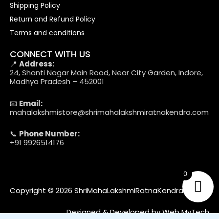
Shipping Policy
Return and Refund Policy
Terms and conditions
CONNECT WITH US
📍
Address:
24, Shanti Nagar Main Road, Near City Garden, Indore,
Madhya Pradesh – 452001
📧
Email:
mahalakshmistore@shrimahalakshmiratnakendra.com
📞
Phone Number:
+91 9926514176
0
Copyright © 2026 ShriMahaLakshmiRatnaKendra
Designed & Developed by Web MyTech