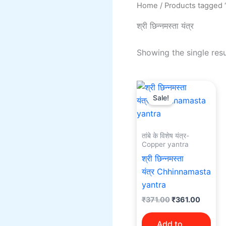
Home
/ Products tagged “श्र
श्री छिन्नमस्ता यंत्र
Showing the single resu
Original
Curren
price
price
Sale!
was:
is:
₹371.00.
₹361.0
तांबे के विशेष यंत्र-
Copper yantra
श्री छिन्नमस्ता
यंत्र Chhinnamasta
yantra
₹
371.00
₹
361.00
Add to