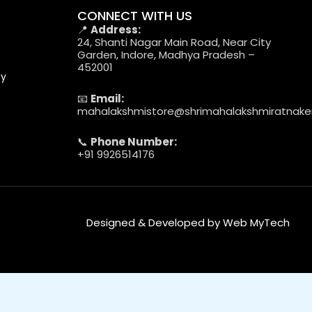
CONNECT WITH US
📍
Address:
24, Shanti Nagar Main Road, Near City
Garden, Indore, Madhya Pradesh –
452001
cy
📧
Email:
mahalakshmistore@shrimahalakshmiratnak
📞
Phone Number:
+91 9926514176
Designed & Developed by Web MyTech