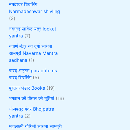
नर्मदेश्वर शिवलिंग
Narmadeshwar shivling
3
नवग्रह लाकेट यंत्र locket
yantra
7
नवार्ण मंत्र नव दुर्गा साधना
सामग्री Navarna Mantra
sadhana
1
पारद आइटम parad items
पारद शिवलिंग
5
पुस्तक भंडार Books
19
भगवान की पीतल की मूर्तियां
16
भोजपत्र यंत्र Bhojpatra
yantra
2
महालक्ष्मी योगिनी साधना सामग्री