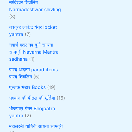
नर्मदेश्वर शिवलिंग
Narmadeshwar shivling
3
नवग्रह लाकेट यंत्र locket
yantra
7
नवार्ण मंत्र नव दुर्गा साधना
सामग्री Navarna Mantra
sadhana
1
पारद आइटम parad items
पारद शिवलिंग
5
पुस्तक भंडार Books
19
भगवान की पीतल की मूर्तियां
16
भोजपत्र यंत्र Bhojpatra
yantra
2
महालक्ष्मी योगिनी साधना सामग्री