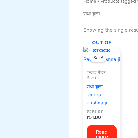
Home
/ Products tagged “र
राधा कृष्ण
Showing the single resu
OUT OF
Current
Original
STOCK
price
price
Sale!
is:
was:
₹51.00.
₹251.00.
पुस्तक भंडार
Books
राधा कृष्ण
Radha
krishna ji
₹
251.00
₹
51.00
Read
more