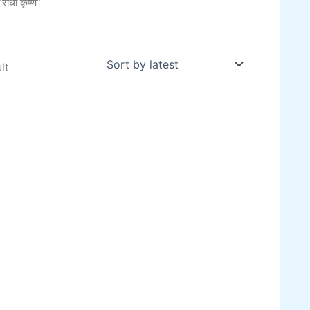
ाधा कृष्ण”
lt