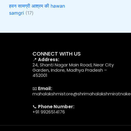
हवन सामग्री आश्रम की hawan
samgri
17
CONNECT WITH US
📍
Address:
24, Shanti Nagar Main Road, Near City
Garden, Indore, Madhya Pradesh –
452001
📧
Email:
mahalakshmistore@shrimahalakshmiratnak
📞
Phone Number:
+91 9926514176